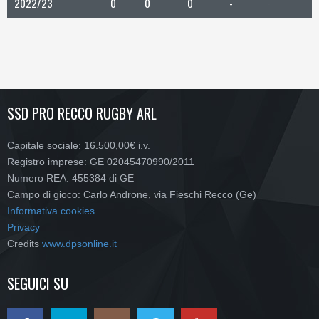
2022/23
0
0
0
-
-
SSD PRO RECCO RUGBY ARL
Capitale sociale: 16.500,00€ i.v.
Registro imprese: GE 02045470990/2011
Numero REA: 455384 di GE
Campo di gioco: Carlo Androne, via Fieschi Recco (Ge)
Informativa cookies
Privacy
Credits
www.dpsonline.it
SEGUICI SU