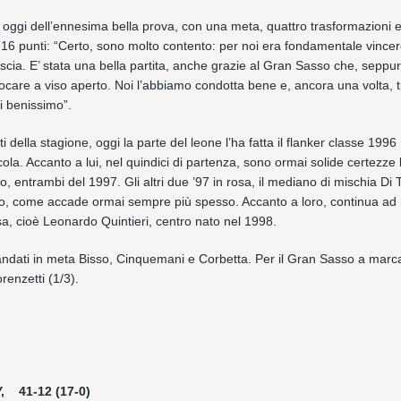
e oggi dell’ennesima bella prova, con una meta, quattro trasformazioni 
 di 16 punti: “Certo, sono molto contento: per noi era fondamentale vince
Brescia. E’ stata una bella partita, anche grazie al Gran Sasso che, sepp
are a viso aperto. Noi l’abbiamo condotta bene e, ancora una volta, tut
i benissimo”.
 della stagione, oggi la parte del leone l’ha fatta il flanker classe 199
la. Accanto a lui, nel quindici di partenza, sono ormai solide certezze l
entrambi del 1997. Gli altri due ’97 in rosa, il mediano di mischia Di To
po, come accade ormai sempre più spesso. Accanto a loro, continua ad
sa, cioè Leonardo Quintieri, centro nato nel 1998.
no andati in meta Bisso, Cinquemani e Corbetta. Per il Gran Sasso a mar
renzetti (1/3).
 41-12 (17-0)