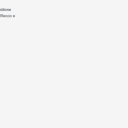
sidiose
l Recco e