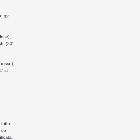
2, 32′
Nese),
hi (30′
arisse),
1′ st
 tutte
, se
ficata.