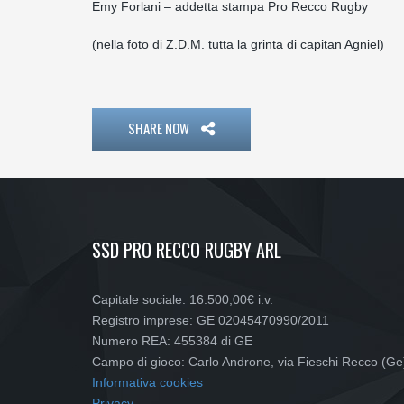
Emy Forlani – addetta stampa Pro Recco Rugby
(nella foto di Z.D.M. tutta la grinta di capitan Agniel)
SHARE NOW
SSD PRO RECCO RUGBY ARL
Capitale sociale: 16.500,00€ i.v.
Registro imprese: GE 02045470990/2011
Numero REA: 455384 di GE
Campo di gioco: Carlo Androne, via Fieschi Recco (Ge
Informativa cookies
Privacy