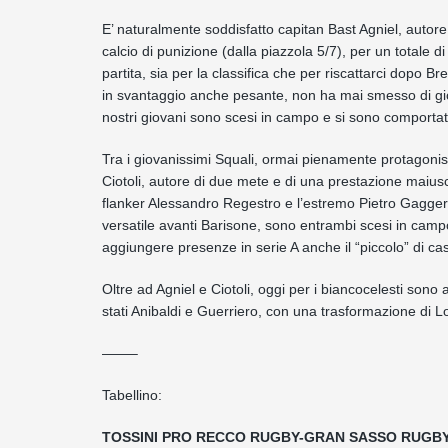
E’ naturalmente soddisfatto capitan Bast Agniel, autor
calcio di punizione (dalla piazzola 5/7), per un totale
partita, sia per la classifica che per riscattarci dopo 
in svantaggio anche pesante, non ha mai smesso di gioc
nostri giovani sono scesi in campo e si sono comportat
Tra i giovanissimi Squali, ormai pienamente protagonisti
Ciotoli, autore di due mete e di una prestazione maiusco
flanker Alessandro Regestro e l’estremo Pietro Gaggero, 
versatile avanti Barisone, sono entrambi scesi in cam
aggiungere presenze in serie A anche il “piccolo” di ca
Oltre ad Agniel e Ciotoli, oggi per i biancocelesti so
stati Anibaldi e Guerriero, con una trasformazione di Lo
——–
Tabellino:
TOSSINI PRO RECCO RUGBY-GRAN SASSO RUGBY,