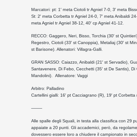
Marcatori: pt: 1′ meta Ciotoli tr Agniel 7-0, 3′ meta Bi
St: 2′ meta Corbetta tr Agniel 24-0, 7′ meta Anibaldi 24-
meta Agniel tr Agniel 38-12, 40′ cp Agniel 41-12.
RECCO: Gaggero, Neri, Bisso, Torchia (30′ st Quintieri)
Regestro, Ciotoli (33′ st Canoppia), Metaliaj (30′ st Mi
st Barisone). Allenatori: Villagra-Galli.
GRAN SASSO: Caiazzo, Anibaldi (21′ st Servadio), Guardi
Santavenere, Di Febo, Cecchetti (35′ st De Santis), Di C
Mandolini). Allenatore: Vaggi
Arbitro: Palladino
Cartellini gialli: 16′ pt Cacciagrano (R), 19′ pt Corbetta
——–
Alle spalle degli Squali, in testa alla classifica con 29 
appaiate a 20 punti. Gli accademici, però, da regolamen
dovessero essere loro a chiudere il campionato in sec