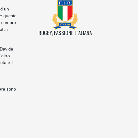
ed un
re questa
ur sempre
ti i
RUGBY, PASSIONE ITALIANA
6 Davide
’altro
ta e il
care sono