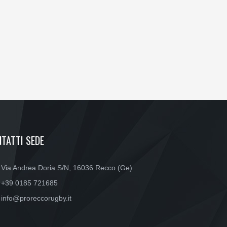
TATTI SEDE
Via Andrea Doria S/N, 16036 Recco (Ge)
+39 0185 721685
info@proreccorugby.it