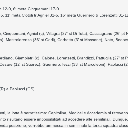
sso 12-0, 6′ meta Cinquemani 17-0.
5, 11′ meta Ciotoli tr Agniel 31-5, 16′ meta Guerriero tr Lorenzetti 31-1
, Cinquemani, Agniel (c), Villagra (27′ st Di Tota), Cacciagrano (26′ pt 
na), Mastrolorenzo (36′ st Gerli), Corbetta (3′ st Massone), Noto, Bedocc
ano, Giampietri (c), Caione, Lorenzetti, Brandizzi, Pattuglia (27′ st P
esare (12′ st Suarez), Guerriero, Iezzi (33′ st Marcoleoni), Paolucci (2
 (R) e Paolucci (GS).
punti, la lotta è serratissima: Capitolina, Medicei e Accademia si ritrovano
to risultano essere impossibilitati ad accedere alle semifinali. Dunque
onda posizione, verrebbe ammessa in semifinale la terza squadra classi