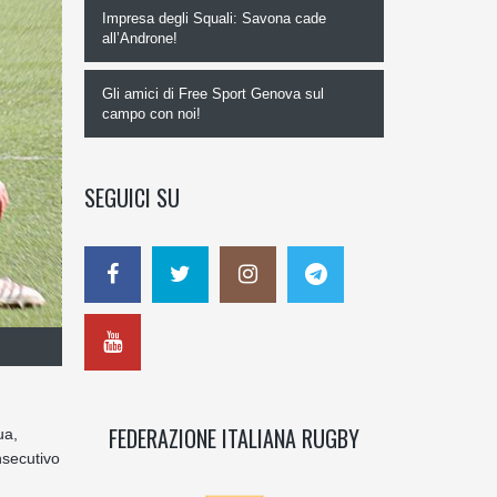
Impresa degli Squali: Savona cade
all’Androne!
Gli amici di Free Sport Genova sul
campo con noi!
SEGUICI SU
FEDERAZIONE ITALIANA RUGBY
ua,
nsecutivo