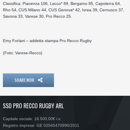
Classifica: Piacenza 106, Lecco* 89, Bergamo 85, Capoterra 64,
Rho 54, CUS Milano 44, CUS Genova* 42, Ivrea 39, Cernusco 37,
Savona 33, Varese 30, Pro Recco 25.
Emy Forlani – addetta stampa Pro Recco Rugby
(Foto: Varese-Recco)
SHARE NOW
SSD PRO RECCO RUGBY ARL
Capitale sociale: 16.500,00€ i.v.
Registro imprese: GE 02045470990/2011