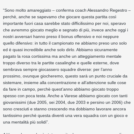
“Sono molto amareggiato – conferma coach Alessandro Regestro –
perchè, anche se sapevamo che giocare questa partita così
importante fuori casa sarebbe stato difficilissimo per noi, speravo
che avremmo giocato meglio e segnato di più, invece anche oggi i
nostri avversari hanno preso il bonus offensivo e noi neppure
quello difensivo: in tutto il campionato ne abbiamo preso uno solo
ed è quasi incredibile anche solo dirlo. Abbiamo sicuramente
pagato la rosa cortissima ma anche un atteggiamento mentale
troppo diverso tra le partite casalinghe e quelle esterne, dove
sembrava sempre giocassero squadre diverse: per l’anno
prossimo, ovunque giocheremo, questo sarà un punto cruciale da
sistemare, insieme alla concentrazione e all’attenzione sulle cose
da fare in campo, perchè quest’anno abbiamo giocato troppo
spesso con poca testa. Anche a Varese abbiamo giocato con tanti
giovanissimi (due 2005, sei 2004, due 2003 e persino un 2006) che
sono cresciuti e stanno crescendo ma dobbiamo lavorare ancora
tantissimo perchè questa diventi una vera squadra con un gioco e
una mentalità più solidi”.