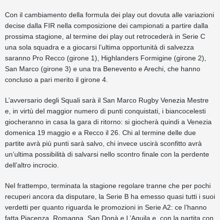
Con il cambiamento della formula dei play out dovuta alle variazioni
decise dalla FIR nella composizione dei campionati a partire dalla
prossima stagione, al termine dei play out retrocederà in Serie C
una sola squadra e a giocarsi l’ultima opportunità di salvezza
saranno Pro Recco (girone 1), Highlanders Formigine (girone 2),
San Marco (girone 3) e una tra Benevento e Arechi, che hanno
concluso a pari merito il girone 4.
L’avversario degli Squali sarà il San Marco Rugby Venezia Mestre
e, in virtù del maggior numero di punti conquistati, i biancocelesti
giocheranno in casa la gara di ritorno: si giocherà quindi a Venezia
domenica 19 maggio e a Recco il 26. Chi al termine delle due
partite avrà più punti sarà salvo, chi invece uscirà sconfitto avrà
un’ultima possibilità di salvarsi nello scontro finale con la perdente
dell’altro incrocio.
Nel frattempo, terminata la stagione regolare tranne che per pochi
recuperi ancora da disputare, la Serie B ha emesso quasi tutti i suoi
verdetti per quanto riguarda le promozioni in Serie A2: ce l’hanno
fatta Piacenza, Romagna, San Donà e L’Aquila e, con la partita con