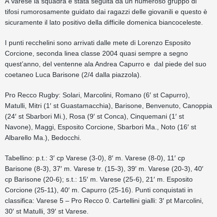
A Varese la squadra è stata seguita da un numeroso gruppo di
tifosi rumorosamente guidato dai ragazzi delle giovanili e questo è
sicuramente il lato positivo della difficile domenica biancoceleste.
I punti recchelini sono arrivati dalle mete di Lorenzo Esposito
Corcione, seconda linea classe 2004 quasi sempre a segno
quest’anno, del ventenne ala Andrea Capurro e dal piede del suo
coetaneo Luca Barisone (2/4 dalla piazzola).
Pro Recco Rugby: Solari, Marcolini, Romano (6′ st Capurro),
Matulli, Mitri (1′ st Guastamacchia), Barisone, Benvenuto, Canoppia
(24′ st Sbarbori Mi.), Rosa (9′ st Conca), Cinquemani (1′ st
Navone), Maggi, Esposito Corcione, Sbarbori Ma., Noto (16′ st
Albarello Ma.), Bedocchi.
Tabellino: p.t.: 3′ cp Varese (3-0), 8′ m. Varese (8-0), 11′ cp
Barisone (8-3), 37′ m. Varese tr. (15-3), 39′ m. Varese (20-3), 40′
cp Barisone (20-6); s.t.: 15′ m. Varese (25-6), 21′ m. Esposito
Corcione (25-11), 40′ m. Capurro (25-16). Punti conquistati in
classifica: Varese 5 – Pro Recco 0. Cartellini gialli: 3′ pt Marcolini,
30′ st Matulli, 39′ st Varese.