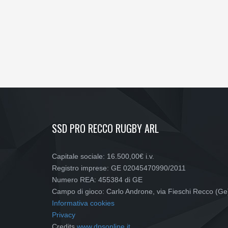
SSD PRO RECCO RUGBY ARL
Capitale sociale: 16.500,00€ i.v.
Registro imprese: GE 02045470990/2011
Numero REA: 455384 di GE
Campo di gioco: Carlo Androne, via Fieschi Recco (Ge
Informativa cookies
Privacy
Credits
www.dpsonline.it