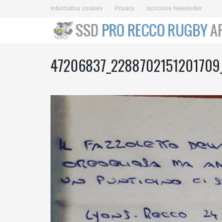
Informativa cookies
Privacy
Iscrizione Newsletter
47206837_2288702151201709