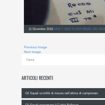
11 Dicembre 2018
1612 × 2015
FLASH NEWS DAI NOSTR
Previous Image
Next Image
ARTICOLI RECENTI
Gli Squali sconfitti di misura nell’ultima di campionato
Gli Squali espugnano il Carlini-Bollesan