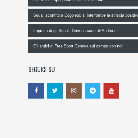
Squali sconfitti a Cogoleto: si interrompe la striscia positiv
Impresa degli Squali: Savona cade all’Androne!
Gli amici di Free Sport Genova sul campo con noi!
SEGUICI SU