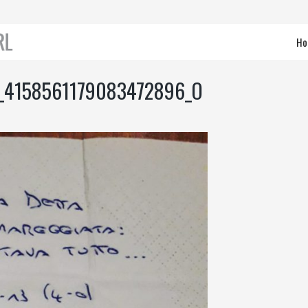
Ho
_4158561179083472896_O