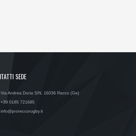
TATTI SEDE
Via Andrea Doria S/N, 16036 Recco (Ge)
+39 0185 721685
info@proreccorugby.it