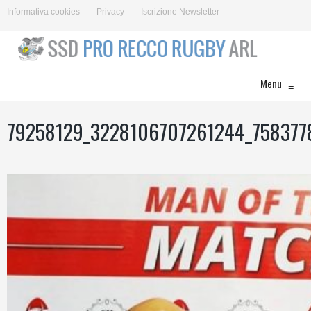
Informativa cookies
Privacy
Iscrizione Newsletter
Menu
≡
79258129_3228106707261244_758377