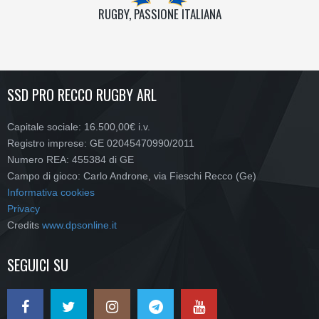
RUGBY, PASSIONE ITALIANA
SSD PRO RECCO RUGBY ARL
Capitale sociale: 16.500,00€ i.v.
Registro imprese: GE 02045470990/2011
Numero REA: 455384 di GE
Campo di gioco: Carlo Androne, via Fieschi Recco (Ge)
Informativa cookies
Privacy
Credits
www.dpsonline.it
SEGUICI SU