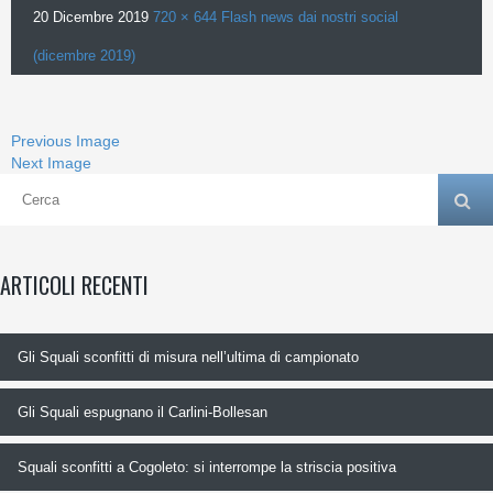
20 Dicembre 2019
720 × 644
Flash news dai nostri social
(dicembre 2019)
Previous Image
Next Image
ARTICOLI RECENTI
Gli Squali sconfitti di misura nell’ultima di campionato
Gli Squali espugnano il Carlini-Bollesan
Squali sconfitti a Cogoleto: si interrompe la striscia positiva