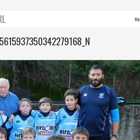
Ho
_5615937350342279168_N