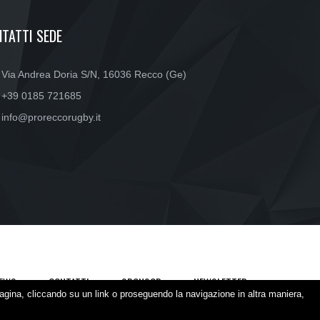
TATTI SEDE
Via Andrea Doria S/N, 16036 Recco (Ge)
+39 0185 721685
info@proreccorugby.it
EWS
CONTATTI
SPONSOR
NEWSLETTER
agina, cliccando su un link o proseguendo la navigazione in altra maniera,