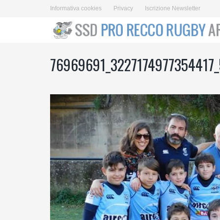
Informativa cookies
Privacy
Iscrizione Newsletter
76969691_3227174977354417