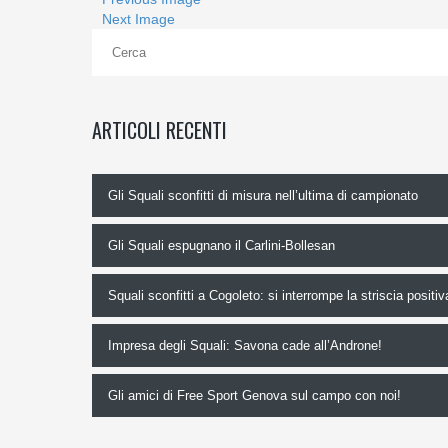
Next Image
ARTICOLI RECENTI
Gli Squali sconfitti di misura nell’ultima di campionato
Gli Squali espugnano il Carlini-Bollesan
Squali sconfitti a Cogoleto: si interrompe la striscia positiv
Impresa degli Squali: Savona cade all’Androne!
Gli amici di Free Sport Genova sul campo con noi!