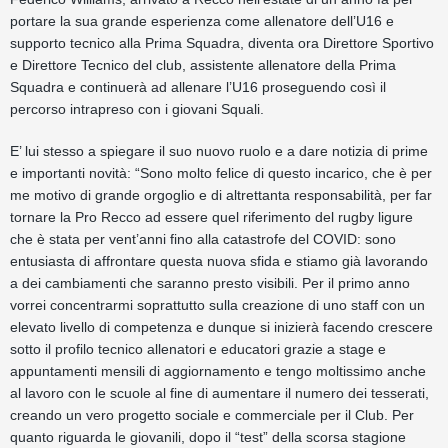
portare la sua grande esperienza come allenatore dell’U16 e
supporto tecnico alla Prima Squadra, diventa ora Direttore Sportivo
e Direttore Tecnico del club, assistente allenatore della Prima
Squadra e continuerà ad allenare l’U16 proseguendo così il
percorso intrapreso con i giovani Squali.
E’ lui stesso a spiegare il suo nuovo ruolo e a dare notizia di prime
e importanti novità: “Sono molto felice di questo incarico, che è per
me motivo di grande orgoglio e di altrettanta responsabilità, per far
tornare la Pro Recco ad essere quel riferimento del rugby ligure
che è stata per vent’anni fino alla catastrofe del COVID: sono
entusiasta di affrontare questa nuova sfida e stiamo già lavorando
a dei cambiamenti che saranno presto visibili. Per il primo anno
vorrei concentrarmi soprattutto sulla creazione di uno staff con un
elevato livello di competenza e dunque si inizierà facendo crescere
sotto il profilo tecnico allenatori e educatori grazie a stage e
appuntamenti mensili di aggiornamento e tengo moltissimo anche
al lavoro con le scuole al fine di aumentare il numero dei tesserati,
creando un vero progetto sociale e commerciale per il Club. Per
quanto riguarda le giovanili, dopo il “test” della scorsa stagione