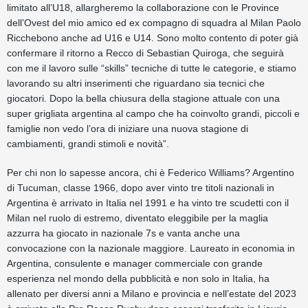
limitato all’U18, allargheremo la collaborazione con le Province
dell’Ovest del mio amico ed ex compagno di squadra al Milan Paolo
Ricchebono anche ad U16 e U14. Sono molto contento di poter già
confermare il ritorno a Recco di Sebastian Quiroga, che seguirà
con me il lavoro sulle “skills” tecniche di tutte le categorie, e stiamo
lavorando su altri inserimenti che riguardano sia tecnici che
giocatori. Dopo la bella chiusura della stagione attuale con una
super grigliata argentina al campo che ha coinvolto grandi, piccoli e
famiglie non vedo l’ora di iniziare una nuova stagione di
cambiamenti, grandi stimoli e novità”.
Per chi non lo sapesse ancora, chi è Federico Williams? Argentino
di Tucuman, classe 1966, dopo aver vinto tre titoli nazionali in
Argentina è arrivato in Italia nel 1991 e ha vinto tre scudetti con il
Milan nel ruolo di estremo, diventato eleggibile per la maglia
azzurra ha giocato in nazionale 7s e vanta anche una
convocazione con la nazionale maggiore. Laureato in economia in
Argentina, consulente e manager commerciale con grande
esperienza nel mondo della pubblicità e non solo in Italia, ha
allenato per diversi anni a Milano e provincia e nell’estate del 2023