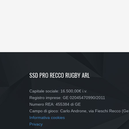
SSD PRO RECCO RUGBY ARL
Capitale sociale: 16.500,00€ i.v.
Registro imprese: GE 02045470990/2011
Numero REA: 455384 di GE
Campo di gioco: Carlo Androne, via Fieschi Recco (Ge
Informativa cookies
Privacy