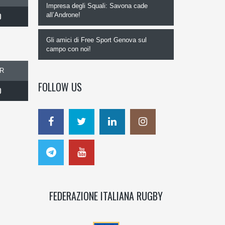
Impresa degli Squali: Savona cade
0
all’Androne!
Gli amici di Free Sport Genova sul
campo con noi!
R
FOLLOW US
0
FEDERAZIONE ITALIANA RUGBY