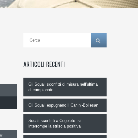
ARTICOLI RECENTI
Gli Squali sconfitti di misura nell’ultima
di campionato
Gli Squali espugnano il Carlini-Bollesan
Squali sconfitti a Cogoleto: si
interrompe la striscia positiva
R