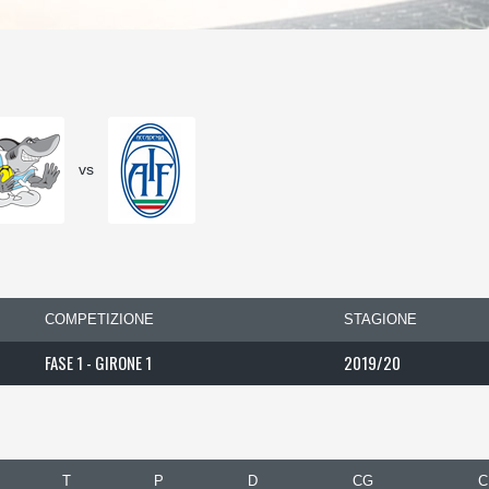
vs
COMPETIZIONE
STAGIONE
FASE 1 - GIRONE 1
2019/20
T
P
D
CG
C