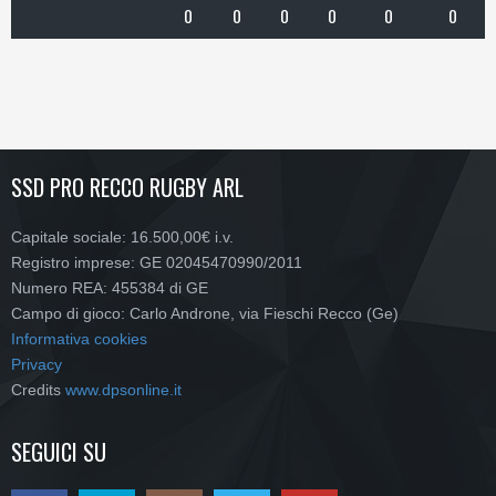
0
0
0
0
0
0
SSD PRO RECCO RUGBY ARL
Capitale sociale: 16.500,00€ i.v.
Registro imprese: GE 02045470990/2011
Numero REA: 455384 di GE
Campo di gioco: Carlo Androne, via Fieschi Recco (Ge)
Informativa cookies
Privacy
Credits
www.dpsonline.it
SEGUICI SU