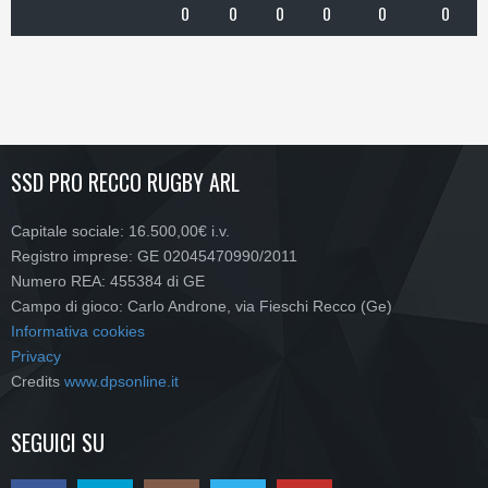
0
0
0
0
0
0
SSD PRO RECCO RUGBY ARL
Capitale sociale: 16.500,00€ i.v.
Registro imprese: GE 02045470990/2011
Numero REA: 455384 di GE
Campo di gioco: Carlo Androne, via Fieschi Recco (Ge)
Informativa cookies
Privacy
Credits
www.dpsonline.it
SEGUICI SU