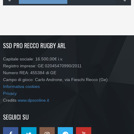
SSD PRO RECCO RUGBY ARL
Capitale sociale: 16.500,00€ i.v.
Registro imprese: GE 02045470990/2011
Numero REA: 455384 di GE
Campo di gioco: Carlo Androne, via Fieschi Recco (Ge)
Informativa cookies
Privacy
Credits
www.dpsonline.it
SEGUICI SU