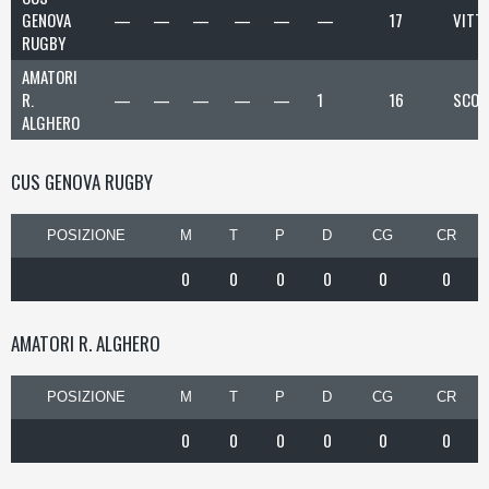
GENOVA
—
—
—
—
—
—
17
VITT
RUGBY
AMATORI
R.
—
—
—
—
—
1
16
SCON
ALGHERO
CUS GENOVA RUGBY
POSIZIONE
M
T
P
D
CG
CR
0
0
0
0
0
0
AMATORI R. ALGHERO
POSIZIONE
M
T
P
D
CG
CR
0
0
0
0
0
0