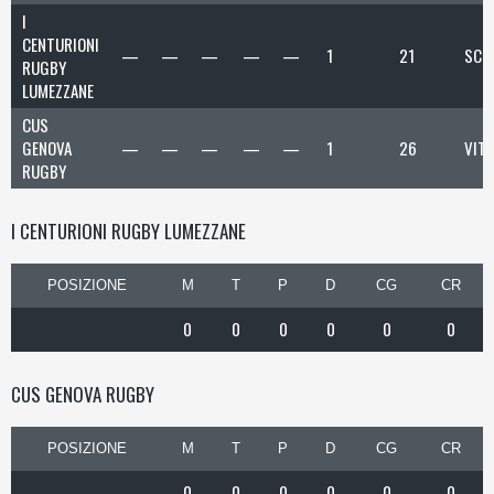
I
CENTURIONI
—
—
—
—
—
1
21
SCO
RUGBY
LUMEZZANE
CUS
GENOVA
—
—
—
—
—
1
26
VIT
RUGBY
I CENTURIONI RUGBY LUMEZZANE
POSIZIONE
M
T
P
D
CG
CR
0
0
0
0
0
0
CUS GENOVA RUGBY
POSIZIONE
M
T
P
D
CG
CR
0
0
0
0
0
0