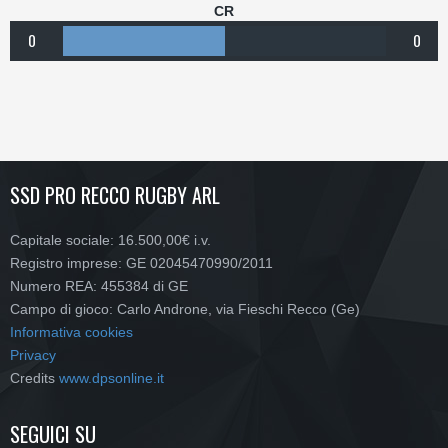
CR
0
0
SSD PRO RECCO RUGBY ARL
Capitale sociale: 16.500,00€ i.v.
Registro imprese: GE 02045470990/2011
Numero REA: 455384 di GE
Campo di gioco: Carlo Androne, via Fieschi Recco (Ge)
Informativa cookies
Privacy
Credits
www.dpsonline.it
SEGUICI SU