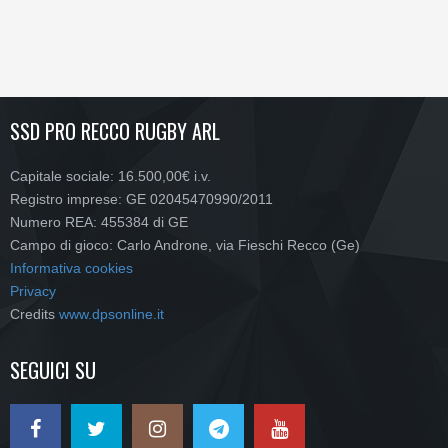
SSD PRO RECCO RUGBY ARL
Capitale sociale: 16.500,00€ i.v.
Registro imprese: GE 02045470990/2011
Numero REA: 455384 di GE
Campo di gioco: Carlo Androne, via Fieschi Recco (Ge)
Informativa cookies
Privacy
Credits
www.dpsonline.it
SEGUICI SU