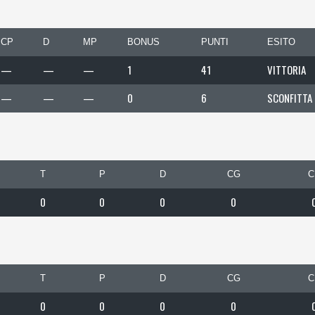
CP
D
MP
BONUS
PUNTI
ESITO
—
—
—
1
41
VITTORIA
—
—
—
0
6
SCONFITTA
T
P
D
CG
C
0
0
0
0
T
P
D
CG
C
0
0
0
0