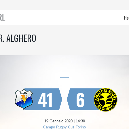
Ho
R. ALGHERO
41
6
19 Gennaio 2020 | 14:30
Campo Rugby Cus Torino