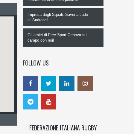
Impresa degli Squali: Savona cade
all’Androne!
Gli amici di Free Sport Genova sul
campo con noi!
FOLLOW US
FEDERAZIONE ITALIANA RUGBY