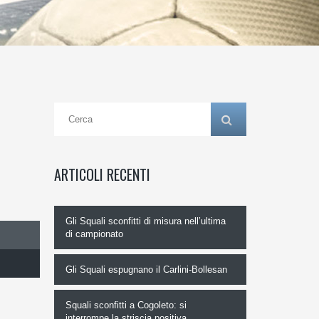
ARTICOLI RECENTI
Gli Squali sconfitti di misura nell’ultima
di campionato
Gli Squali espugnano il Carlini-Bollesan
Squali sconfitti a Cogoleto: si
interrompe la striscia positiva