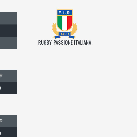
RUGBY, PASSIONE ITALIANA
R
0
R
0