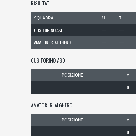
RISULTATI
SQUADRA
M
T
CUS TORINO ASD
—
—
AMATORI R. ALGHERO
—
—
CUS TORINO ASD
POSIZIONE
M
0
AMATORI R. ALGHERO
POSIZIONE
M
0