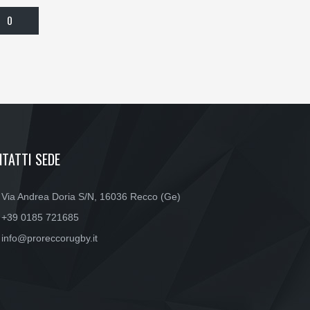
0
TATTI SEDE
Via Andrea Doria S/N, 16036 Recco (Ge)
+39 0185 721685
info@proreccorugby.it