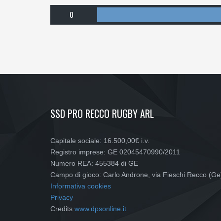
0
SSD PRO RECCO RUGBY ARL
Capitale sociale: 16.500,00€ i.v.
Registro imprese: GE 02045470990/2011
Numero REA: 455384 di GE
Campo di gioco: Carlo Androne, via Fieschi Recco (Ge
Informativa cookies
Privacy
Credits
www.dpsonline.it