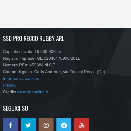
SSD PRO RECCO RUGBY ARL
Capitale sociale: 16.500,00€ i.v.
Registro imprese: GE 02045470990/2011
Numero REA: 455384 di GE
Campo di gioco: Carlo Androne, via Fieschi Recco (Ge)
Informativa cookies
Privacy
Credits
www.dpsonline.it
SEGUICI SU