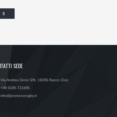
0
TATTI SEDE
Via Andrea Doria S/N, 16036 Recco (Ge)
+39 0185 721685
info@proreccorugby.it