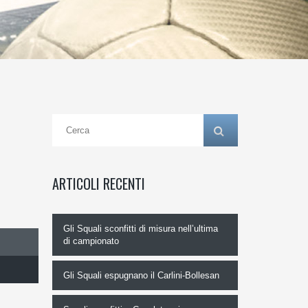
ARTICOLI RECENTI
Gli Squali sconfitti di misura nell’ultima
di campionato
Gli Squali espugnano il Carlini-Bollesan