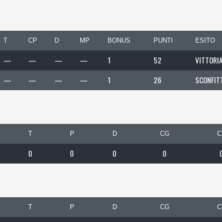
T
CP
D
MP
BONUS
PUNTI
ESITO
—
—
—
—
1
52
VITTORI
—
—
—
—
1
26
SCONFIT
T
P
D
CG
C
0
0
0
0
T
P
D
CG
C