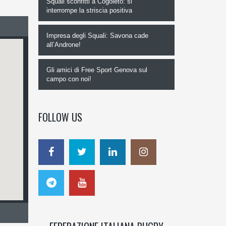
Squali sconfitti a Cogoleto: si
interrompe la striscia positiva
Impresa degli Squali: Savona cade
all’Androne!
Gli amici di Free Sport Genova sul
campo con noi!
FOLLOW US