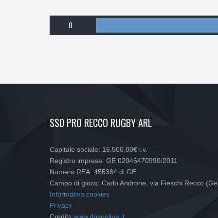
0
SSD PRO RECCO RUGBY ARL
Capitale sociale: 16.500,00€ i.v.
Registro imprese: GE 02045470990/2011
Numero REA: 455384 di GE
Campo di gioco: Carlo Androne, via Fieschi Recco (Ge
Informativa cookies
Privacy
Credits
www.dpsonline.it