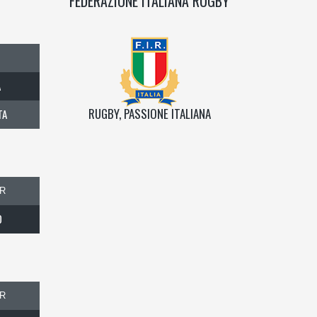
FEDERAZIONE ITALIANA RUGBY
A
RUGBY, PASSIONE ITALIANA
TA
R
0
R