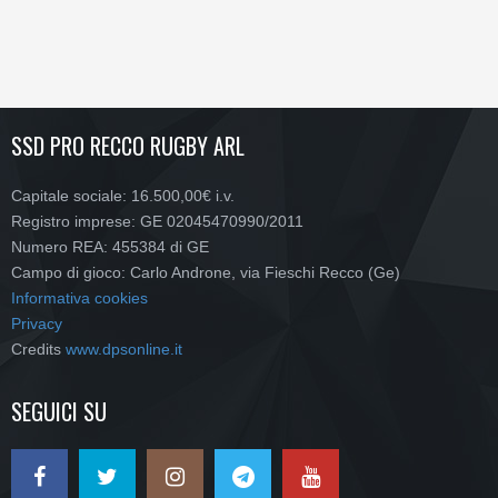
SSD PRO RECCO RUGBY ARL
Capitale sociale: 16.500,00€ i.v.
Registro imprese: GE 02045470990/2011
Numero REA: 455384 di GE
Campo di gioco: Carlo Androne, via Fieschi Recco (Ge)
Informativa cookies
Privacy
Credits
www.dpsonline.it
SEGUICI SU