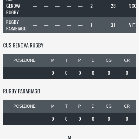
GENOVA
—
—
—
—
—
2
28
SCON
RUGBY
RUGBY
—
—
—
—
—
1
31
VITT
PARABIAGO
CUS GENOVA RUGBY
POSIZIONE
M
T
P
D
CG
CR
0
0
0
0
0
0
RUGBY PARABIAGO
POSIZIONE
M
T
P
D
CG
CR
0
0
0
0
0
0
M