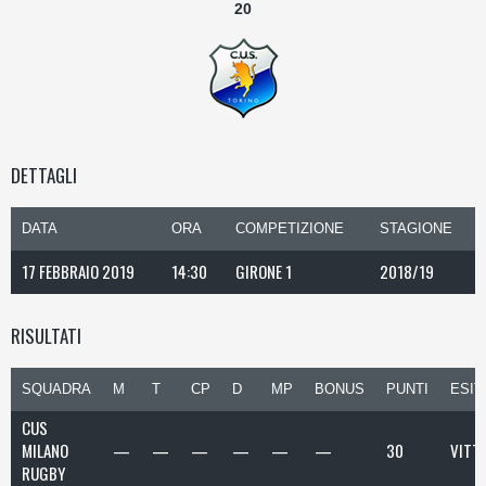
20
DETTAGLI
DATA
ORA
COMPETIZIONE
STAGIONE
17 FEBBRAIO 2019
14:30
GIRONE 1
2018/19
RISULTATI
SQUADRA
M
T
CP
D
MP
BONUS
PUNTI
ESIT
CUS
MILANO
—
—
—
—
—
—
30
VITT
RUGBY