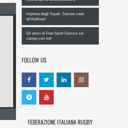
Impresa degli Squali: Savona cade
all’Androne!
Gli amici di Free Sport Genova sul
campo con noi!
FOLLOW US
FEDERAZIONE ITALIANA RUGBY