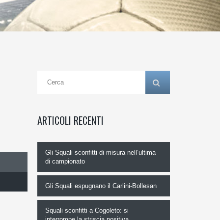
ARTICOLI RECENTI
Gli Squali sconfitti di misura nell’ultima
di campionato
Gli Squali espugnano il Carlini-Bollesan
Squali sconfitti a Cogoleto: si
interrompe la striscia positiva