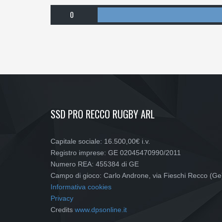
0
SSD PRO RECCO RUGBY ARL
Capitale sociale: 16.500,00€ i.v.
Registro imprese: GE 02045470990/2011
Numero REA: 455384 di GE
Campo di gioco: Carlo Androne, via Fieschi Recco (Ge
Informativa cookies
Privacy
Credits
www.dpsonline.it