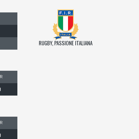
RUGBY, PASSIONE ITALIANA
R
0
R
0