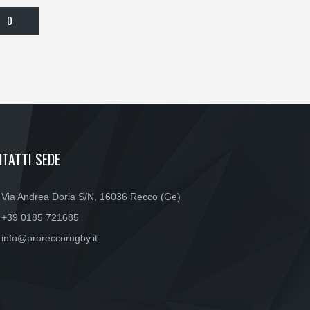
0
TATTI SEDE
Via Andrea Doria S/N, 16036 Recco (Ge)
+39 0185 721685
info@proreccorugby.it