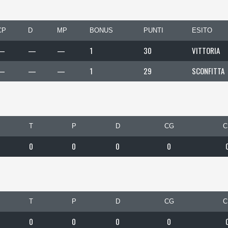
CP
D
MP
BONUS
PUNTI
ESITO
—
—
—
1
30
VITTORIA
—
—
—
1
29
SCONFITTA
T
P
D
CG
C
0
0
0
0
T
P
D
CG
C
0
0
0
0