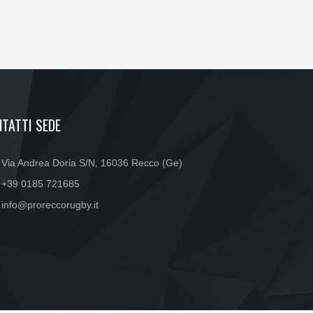
TATTI SEDE
Via Andrea Doria S/N, 16036 Recco (Ge)
+39 0185 721685
info@proreccorugby.it