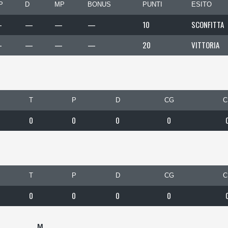
P
D
MP
BONUS
PUNTI
ESITO
—
—
—
—
10
SCONFITTA
—
—
—
—
20
VITTORIA
T
P
D
CG
C
0
0
0
0
T
P
D
CG
C
0
0
0
0
M