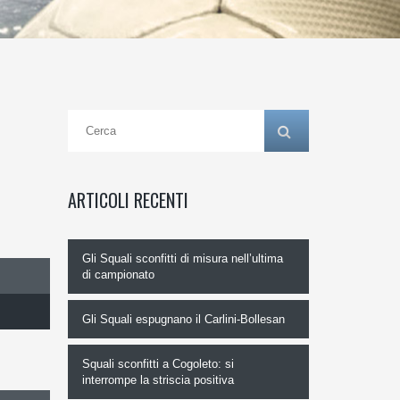
ARTICOLI RECENTI
Gli Squali sconfitti di misura nell’ultima
di campionato
Gli Squali espugnano il Carlini-Bollesan
Squali sconfitti a Cogoleto: si
interrompe la striscia positiva