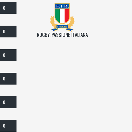
0
0
RUGBY, PASSIONE ITALIANA
0
0
0
0