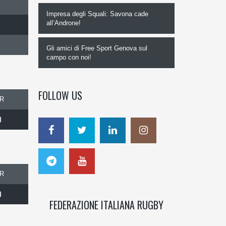
Impresa degli Squali: Savona cade
all’Androne!
Gli amici di Free Sport Genova sul
campo con noi!
FOLLOW US
R
0
R
0
FEDERAZIONE ITALIANA RUGBY