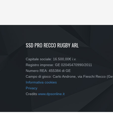
SSD PRO RECCO RUGBY ARL
Capitale sociale: 16.500,00€ i.v.
Registro imprese: GE 02045470990/2011
Numero REA: 455384 di GE
Campo di gioco: Carlo Androne, via Fieschi Recco (Ge
Informativa cookies
Privacy
Credits
www.dpsonline.it