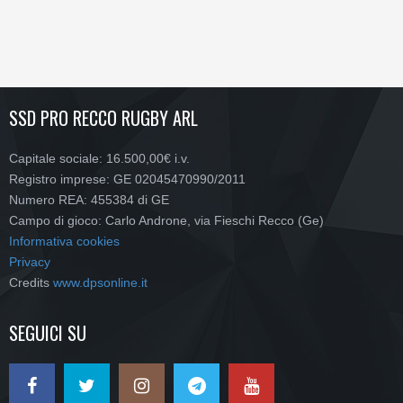
SSD PRO RECCO RUGBY ARL
Capitale sociale: 16.500,00€ i.v.
Registro imprese: GE 02045470990/2011
Numero REA: 455384 di GE
Campo di gioco: Carlo Androne, via Fieschi Recco (Ge)
Informativa cookies
Privacy
Credits
www.dpsonline.it
SEGUICI SU