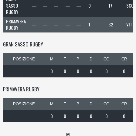
SASSO
—
—
—
—
—
0
17
SCON
RUGBY
PRIMAVERA
—
—
—
—
—
1
32
VITT
RUGBY
GRAN SASSO RUGBY
POSIZIONE
M
T
P
D
CG
CR
0
0
0
0
0
0
PRIMAVERA RUGBY
POSIZIONE
M
T
P
D
CG
CR
0
0
0
0
0
0
M