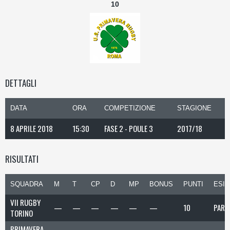
10
DETTAGLI
DATA
ORA
COMPETIZIONE
STAGIONE
8 APRILE 2018
15:30
FASE 2 - POULE 3
2017/18
RISULTATI
SQUADRA
M
T
CP
D
MP
BONUS
PUNTI
ESIT
VII RUGBY
—
—
—
—
—
—
10
PARE
TORINO
PRIMAVERA