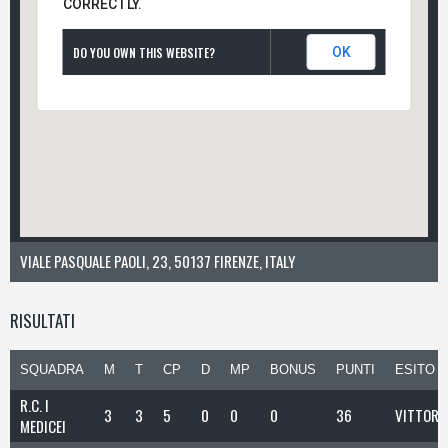
CORRECTLY.
DO YOU OWN THIS WEBSITE?
OK
VIALE PASQUALE PAOLI, 23, 50137 FIRENZE, ITALY
RISULTATI
SQUADRA
M
T
CP
D
MP
BONUS
PUNTI
ESITO
R.C. I
3
3
5
0
0
0
36
VITTORI
MEDICEI