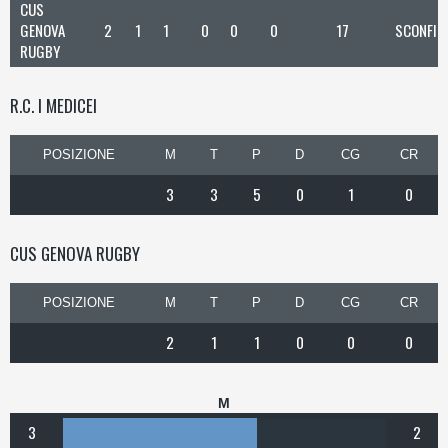
CUS
GENOVA
2
1
1
0
0
0
17
SCONFIT
RUGBY
R.C. I MEDICEI
POSIZIONE
M
T
P
D
CG
CR
3
3
5
0
1
0
CUS GENOVA RUGBY
POSIZIONE
M
T
P
D
CG
CR
2
1
1
0
0
0
M
3
2