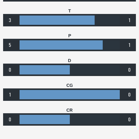
T
3
1
P
5
1
D
0
0
CG
1
0
CR
0
0