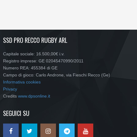
SSD PRO RECCO RUGBY ARL
Capitale sociale: 16.500,00€ i.v.
Registro imprese: GE 02045470990/2011
Numero REA: 455384 di GE
Campo di gioco: Carlo Androne, via Fieschi Recco (Ge)
Informativa cookies
Privacy
Credits
www.dpsonline.it
SEGUICI SU