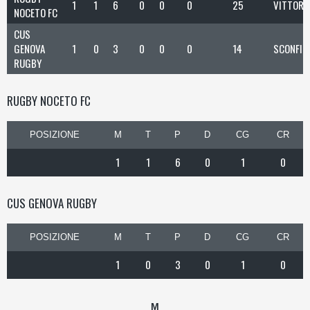
1
1
6
0
0
0
25
VITTORI
NOCETO FC
CUS
GENOVA
1
0
3
0
0
0
14
SCONFIT
RUGBY
RUGBY NOCETO FC
POSIZIONE
M
T
P
D
CG
CR
1
1
6
0
1
0
CUS GENOVA RUGBY
POSIZIONE
M
T
P
D
CG
CR
1
0
3
0
1
0
M