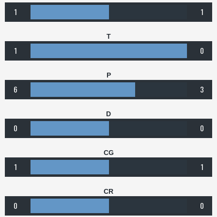
1
1
T
1
0
P
6
3
D
0
0
CG
1
1
CR
0
0