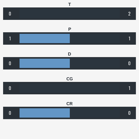
T
0
2
P
1
1
D
0
0
CG
0
1
CR
0
0