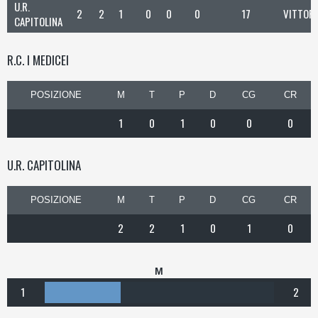
U.R.
2
2
1
0
0
0
17
VITTORI
CAPITOLINA
R.C. I MEDICEI
POSIZIONE
M
T
P
D
CG
CR
1
0
1
0
0
0
U.R. CAPITOLINA
POSIZIONE
M
T
P
D
CG
CR
2
2
1
0
1
0
M
1
2