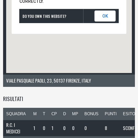
CORRECTLY.
DO YOU OWN THIS WEBSITE?
OK
VIALE PASQUALE PAOLI, 23, 50137 FIRENZE, ITALY
RISULTATI
SQUADRA
M
T
CP
D
MP
BONUS
PUNTI
ESITO
R.C. I
1
0
1
0
0
0
8
SCONFI
MEDICEI