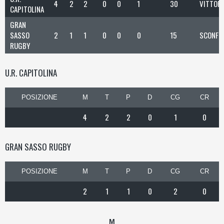
4
2
2
0
0
1
30
VITTORI
CAPITOLINA
GRAN
SASSO
2
1
1
0
0
0
15
SCONFI
RUGBY
U.R. CAPITOLINA
POSIZIONE
M
T
P
D
CG
CR
4
2
2
0
1
0
GRAN SASSO RUGBY
POSIZIONE
M
T
P
D
CG
CR
2
1
1
0
2
0
M