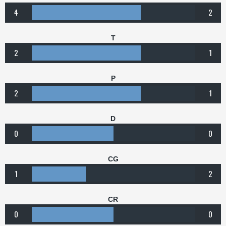
4
2
T
2
1
P
2
1
D
0
0
CG
1
2
CR
0
0