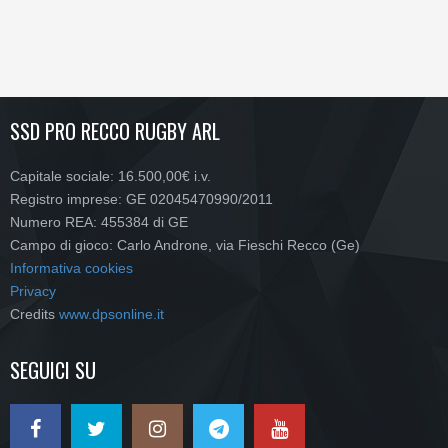
SSD PRO RECCO RUGBY ARL
Capitale sociale: 16.500,00€ i.v.
Registro imprese: GE 02045470990/2011
Numero REA: 455384 di GE
Campo di gioco: Carlo Androne, via Fieschi Recco (Ge)
Informativa cookies
Privacy
Credits
www.dpsonline.it
SEGUICI SU