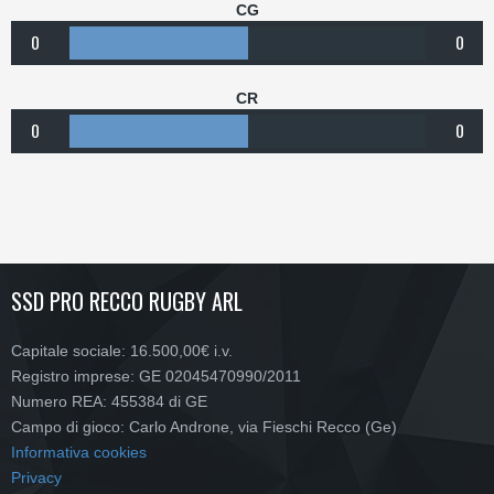
CG
0
0
CR
0
0
SSD PRO RECCO RUGBY ARL
Capitale sociale: 16.500,00€ i.v.
Registro imprese: GE 02045470990/2011
Numero REA: 455384 di GE
Campo di gioco: Carlo Androne, via Fieschi Recco (Ge)
Informativa cookies
Privacy