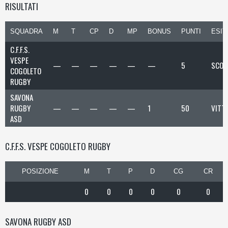
RISULTATI
SQUADRA
M
T
CP
D
MP
BONUS
PUNTI
ESIT
C.F.F.S.
VESPE
—
—
—
—
—
—
5
SCON
COGOLETO
RUGBY
SAVONA
RUGBY
—
—
—
—
—
1
50
VITT
ASD
C.F.F.S. VESPE COGOLETO RUGBY
POSIZIONE
M
T
P
D
CG
CR
0
0
0
0
0
0
SAVONA RUGBY ASD