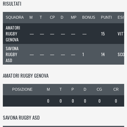
RISULTATI
SQUADRA
M
T
CP
D
MP
BONUS
PUNTI
ESIT
AMATORI
RUGBY
—
—
—
—
—
—
15
VITT
GENOVA
SAVONA
RUGBY
—
—
—
—
—
1
14
SCON
ASD
AMATORI RUGBY GENOVA
POSIZIONE
M
T
P
D
CG
CR
0
0
0
0
0
0
SAVONA RUGBY ASD