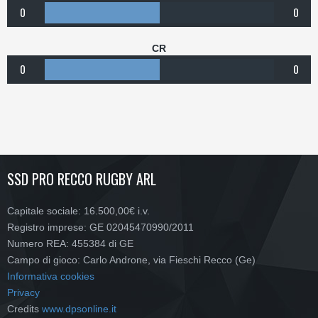
0
0
CR
0
0
SSD PRO RECCO RUGBY ARL
Capitale sociale: 16.500,00€ i.v.
Registro imprese: GE 02045470990/2011
Numero REA: 455384 di GE
Campo di gioco: Carlo Androne, via Fieschi Recco (Ge)
Informativa cookies
Privacy
Credits
www.dpsonline.it