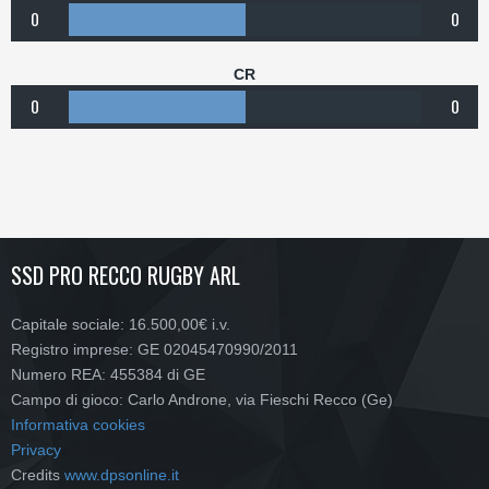
0
0
CR
0
0
SSD PRO RECCO RUGBY ARL
Capitale sociale: 16.500,00€ i.v.
Registro imprese: GE 02045470990/2011
Numero REA: 455384 di GE
Campo di gioco: Carlo Androne, via Fieschi Recco (Ge)
Informativa cookies
Privacy
Credits
www.dpsonline.it