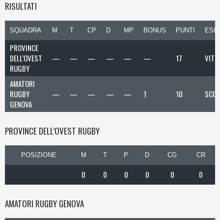
RISULTATI
SQUADRA
M
T
CP
D
MP
BONUS
PUNTI
ESI
PROVINCE
DELL’OVEST
—
—
—
—
—
—
17
VITT
RUGBY
AMATORI
RUGBY
—
—
—
—
—
1
10
SCON
GENOVA
PROVINCE DELL’OVEST RUGBY
POSIZIONE
M
T
P
D
CG
CR
0
0
0
0
0
0
AMATORI RUGBY GENOVA