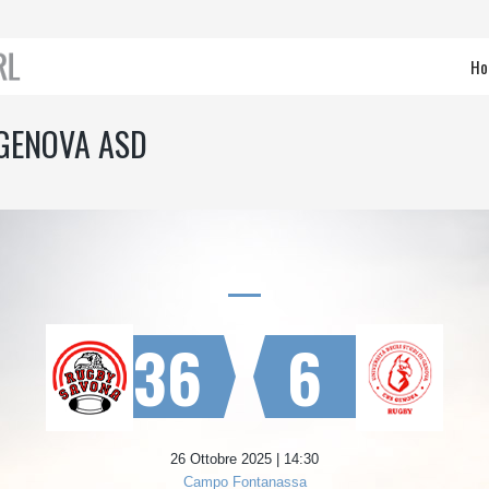
Ho
 GENOVA ASD
36
6
26 Ottobre 2025 | 14:30
Campo Fontanassa