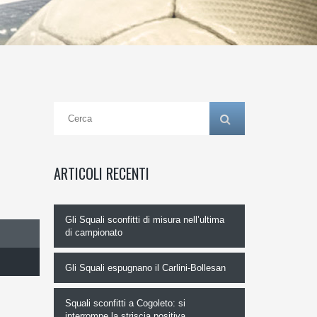
ARTICOLI RECENTI
Gli Squali sconfitti di misura nell’ultima
di campionato
Gli Squali espugnano il Carlini-Bollesan
Squali sconfitti a Cogoleto: si
interrompe la striscia positiva