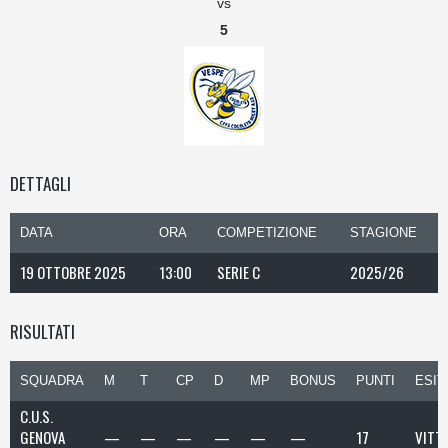
vs
5
DETTAGLI
DATA
ORA
COMPETIZIONE
STAGIONE
19 OTTOBRE 2025
13:00
SERIE C
2025/26
RISULTATI
SQUADRA
M
T
CP
D
MP
BONUS
PUNTI
ESIT
C.U.S.
GENOVA
—
—
—
—
—
—
17
VITT