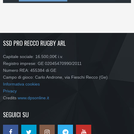
SSD PRO RECCO RUGBY ARL
Capitale sociale: 16.500,00€ i.v.
Registro imprese: GE 02045470990/2011
Numero REA: 455384 di GE
Campo di gioco: Carlo Androne, via Fieschi Recco (Ge)
Informativa cookies
Privacy
Credits
www.dpsonline.it
SEGUICI SU