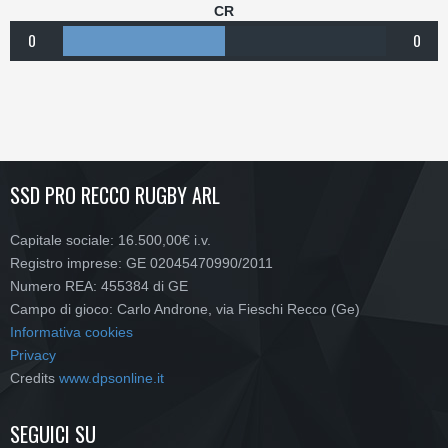
CR
0
0
SSD PRO RECCO RUGBY ARL
Capitale sociale: 16.500,00€ i.v.
Registro imprese: GE 02045470990/2011
Numero REA: 455384 di GE
Campo di gioco: Carlo Androne, via Fieschi Recco (Ge)
Informativa cookies
Privacy
Credits
www.dpsonline.it
SEGUICI SU