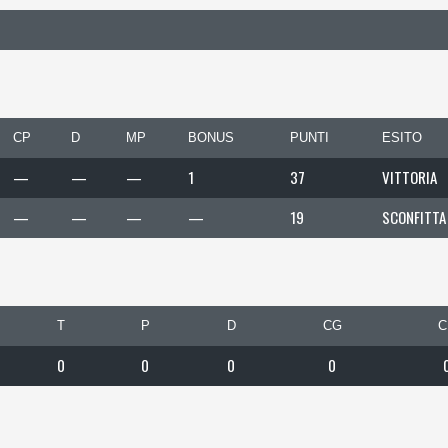
CP
D
MP
BONUS
PUNTI
ESITO
—
—
—
1
37
VITTORIA
—
—
—
—
19
SCONFITTA
T
P
D
CG
C
0
0
0
0