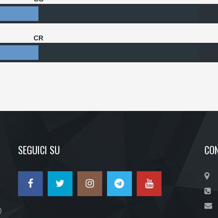
CR
SEGUICI SU
CON
)