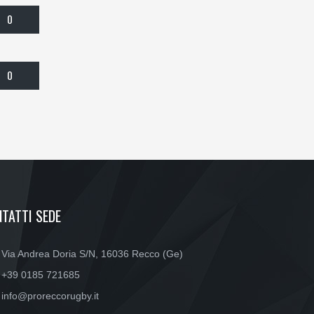
0
0
TATTI SEDE
Via Andrea Doria S/N, 16036 Recco (Ge)
+39 0185 721685
info@proreccorugby.it