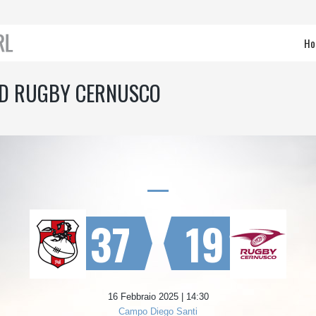
Ho
SD RUGBY CERNUSCO
37
19
16 Febbraio 2025 | 14:30
Campo Diego Santi