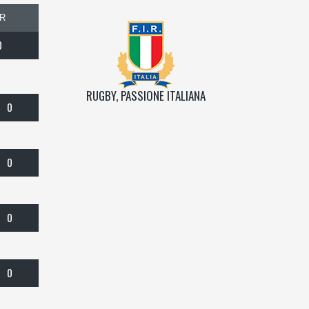
R
0
RUGBY, PASSIONE ITALIANA
0
0
0
0