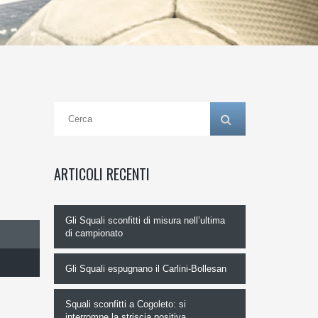
ARTICOLI RECENTI
Gli Squali sconfitti di misura nell’ultima
di campionato
Gli Squali espugnano il Carlini-Bollesan
Squali sconfitti a Cogoleto: si
interrompe la striscia positiva