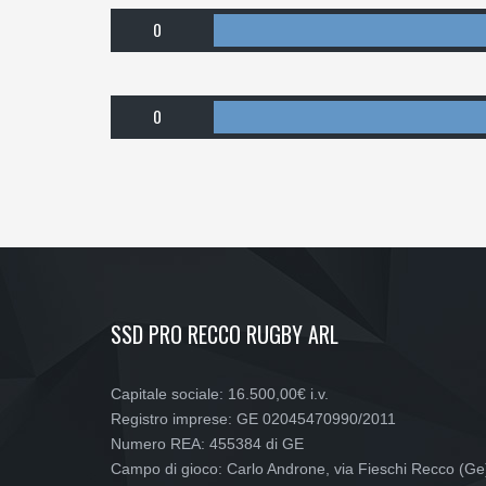
0
0
SSD PRO RECCO RUGBY ARL
Capitale sociale: 16.500,00€ i.v.
Registro imprese: GE 02045470990/2011
Numero REA: 455384 di GE
Campo di gioco: Carlo Androne, via Fieschi Recco (Ge