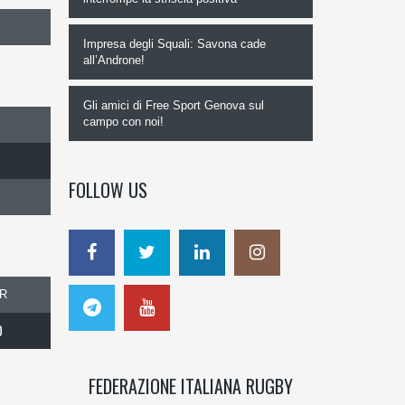
Impresa degli Squali: Savona cade
all’Androne!
Gli amici di Free Sport Genova sul
campo con noi!
FOLLOW US
R
0
FEDERAZIONE ITALIANA RUGBY