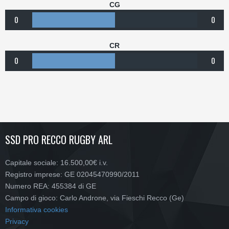
CG
0
0
CR
0
0
SSD PRO RECCO RUGBY ARL
Capitale sociale: 16.500,00€ i.v.
Registro imprese: GE 02045470990/2011
Numero REA: 455384 di GE
Campo di gioco: Carlo Androne, via Fieschi Recco (Ge)
Informativa cookies
Privacy