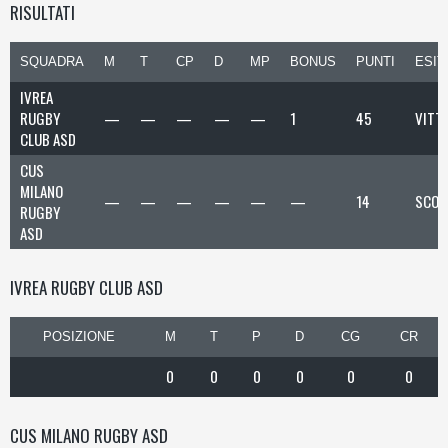
RISULTATI
SQUADRA
M
T
CP
D
MP
BONUS
PUNTI
ESIT
IVREA
RUGBY
—
—
—
—
—
1
45
VITT
CLUB ASD
CUS
MILANO
—
—
—
—
—
—
14
SCON
RUGBY
ASD
IVREA RUGBY CLUB ASD
POSIZIONE
M
T
P
D
CG
CR
0
0
0
0
0
0
CUS MILANO RUGBY ASD