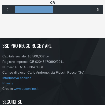
CR
0
0
SSD PRO RECCO RUGBY ARL
Capitale sociale: 16.500,00€ i.v.
Registro imprese: GE 02045470990/2011
Numero REA: 455384 di GE
Campo di gioco: Carlo Androne, via Fieschi Recco (Ge)
Informativa cookies
Privacy
Credits
www.dpsonline.it
SEGUICI SU