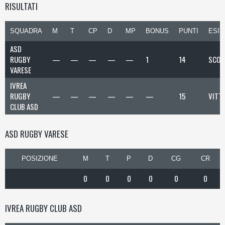
RISULTATI
SQUADRA
M
T
CP
D
MP
BONUS
PUNTI
ESIT
ASD
RUGBY
—
—
—
—
—
1
14
SCON
VARESE
IVREA
RUGBY
—
—
—
—
—
—
15
VITT
CLUB ASD
ASD RUGBY VARESE
POSIZIONE
M
T
P
D
CG
CR
0
0
0
0
0
0
IVREA RUGBY CLUB ASD