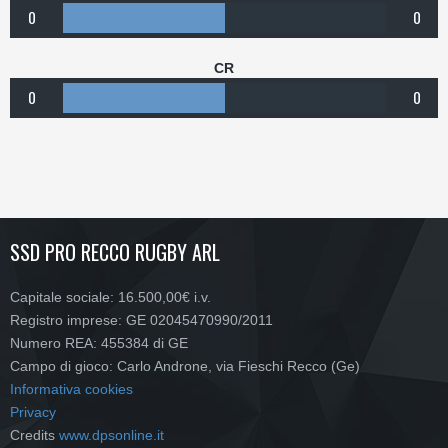
0
0
CR
0
0
SSD PRO RECCO RUGBY ARL
Capitale sociale: 16.500,00€ i.v.
Registro imprese: GE 02045470990/2011
Numero REA: 455384 di GE
Campo di gioco: Carlo Androne, via Fieschi Recco (Ge)
Informativa cookies
Privacy
Credits
www.dpsonline.it