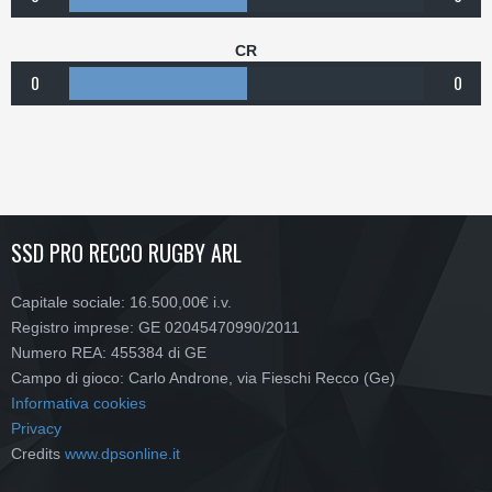
CR
0
0
SSD PRO RECCO RUGBY ARL
Capitale sociale: 16.500,00€ i.v.
Registro imprese: GE 02045470990/2011
Numero REA: 455384 di GE
Campo di gioco: Carlo Androne, via Fieschi Recco (Ge)
Informativa cookies
Privacy
Credits
www.dpsonline.it