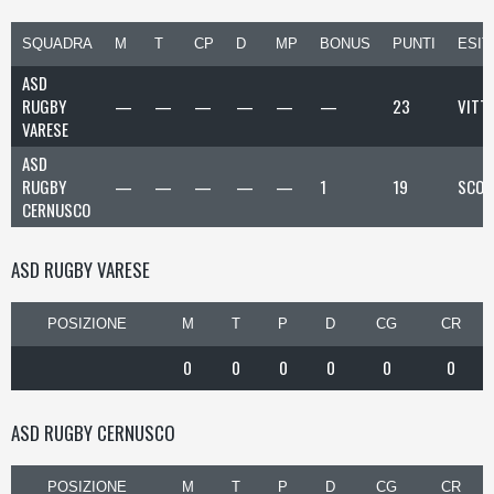
SQUADRA
M
T
CP
D
MP
BONUS
PUNTI
ESIT
ASD
RUGBY
—
—
—
—
—
—
23
VITT
VARESE
ASD
RUGBY
—
—
—
—
—
1
19
SCON
CERNUSCO
ASD RUGBY VARESE
POSIZIONE
M
T
P
D
CG
CR
0
0
0
0
0
0
ASD RUGBY CERNUSCO
POSIZIONE
M
T
P
D
CG
CR