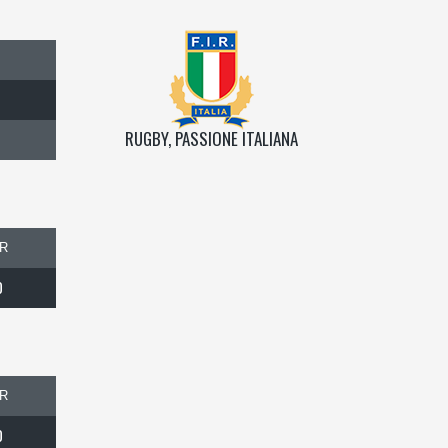
RUGBY, PASSIONE ITALIANA
R
0
R
0