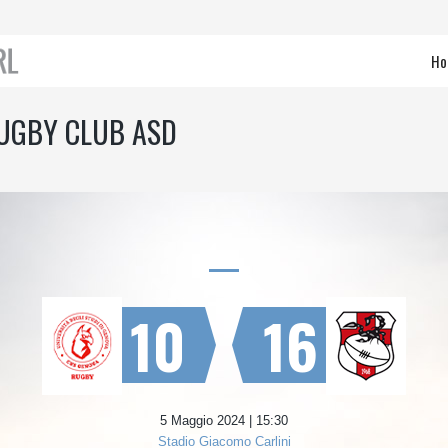
Ho
RUGBY CLUB ASD
10
16
5 Maggio 2024 | 15:30
Stadio Giacomo Carlini