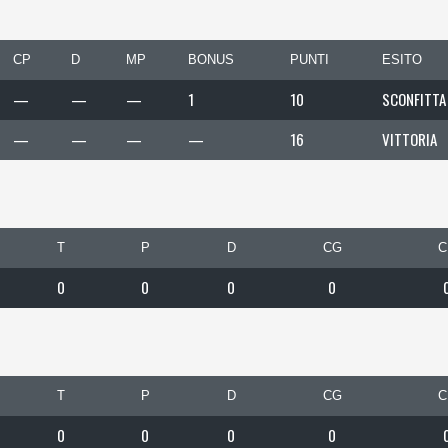
CP
D
MP
BONUS
PUNTI
ESITO
—
—
—
1
10
SCONFITTA
—
—
—
—
16
VITTORIA
T
P
D
CG
C
0
0
0
0
T
P
D
CG
C
0
0
0
0