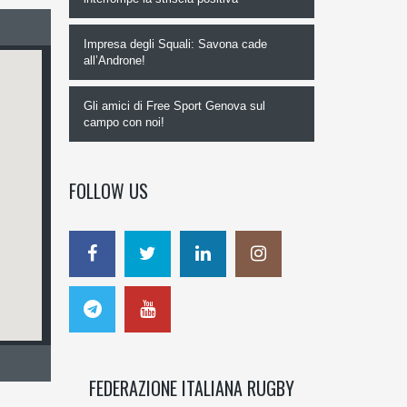
Impresa degli Squali: Savona cade
all’Androne!
Gli amici di Free Sport Genova sul
campo con noi!
FOLLOW US
FEDERAZIONE ITALIANA RUGBY