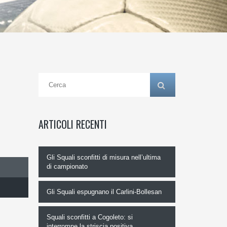
ARTICOLI RECENTI
Gli Squali sconfitti di misura nell’ultima
di campionato
Gli Squali espugnano il Carlini-Bollesan
Squali sconfitti a Cogoleto: si
interrompe la striscia positiva