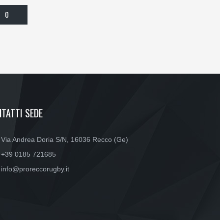
0
TATTI SEDE
Via Andrea Doria S/N, 16036 Recco (Ge)
+39 0185 721685
info@proreccorugby.it