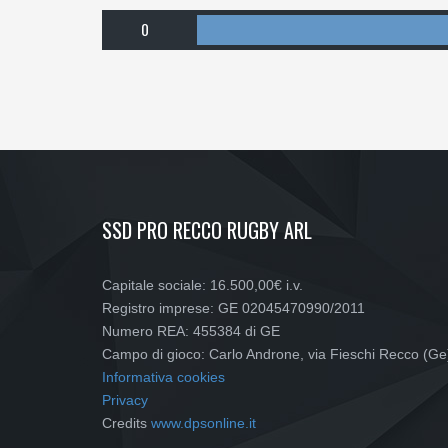
0
SSD PRO RECCO RUGBY ARL
Capitale sociale: 16.500,00€ i.v.
Registro imprese: GE 02045470990/2011
Numero REA: 455384 di GE
Campo di gioco: Carlo Androne, via Fieschi Recco (Ge
Informativa cookies
Privacy
Credits
www.dpsonline.it