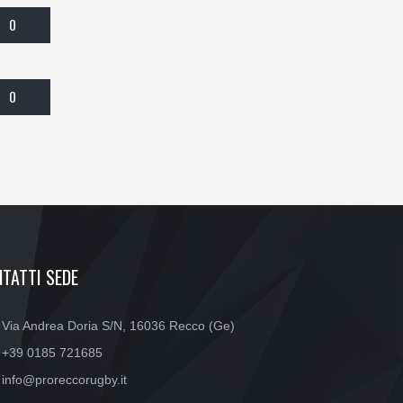
0
0
TATTI SEDE
Via Andrea Doria S/N, 16036 Recco (Ge)
+39 0185 721685
info@proreccorugby.it