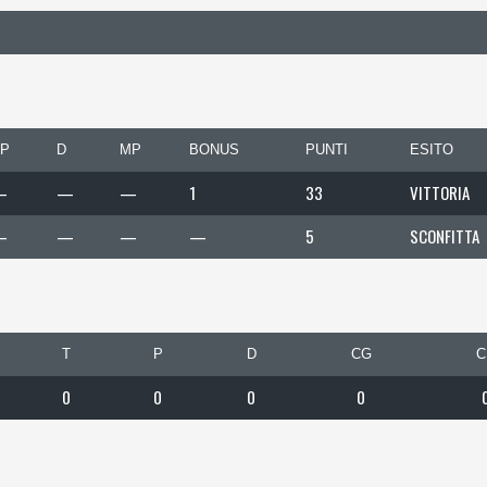
P
D
MP
BONUS
PUNTI
ESITO
—
—
—
1
33
VITTORIA
—
—
—
—
5
SCONFITTA
T
P
D
CG
C
0
0
0
0