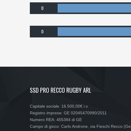
0
0
SSD PRO RECCO RUGBY ARL
Capitale sociale: 16.500,00€ i.v.
Registro imprese: GE 02045470990/2011
Numero REA: 455384 di GE
Campo di gioco: Carlo Androne, via Fieschi Recco (Ge