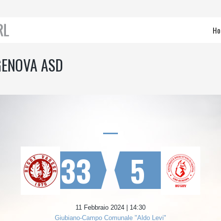
Ho
GENOVA ASD
33
5
11 Febbraio 2024 | 14:30
Giubiano-Campo Comunale "Aldo Levi"