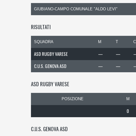
GIUBIANO-CAMPO COMUNALE "ALDO LEVI"
RISULTATI
SQUADRA
M
T
C
ASD RUGBY VARESE
—
—
C.U.S. GENOVA ASD
—
—
ASD RUGBY VARESE
POSIZIONE
M
0
C.U.S. GENOVA ASD