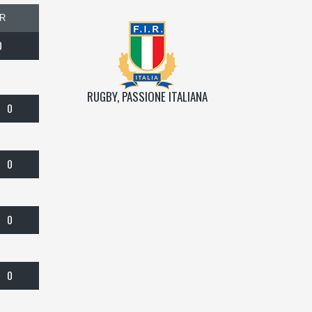
R
0
RUGBY, PASSIONE ITALIANA
0
0
0
0