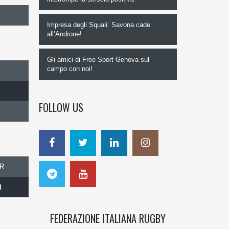
Impresa degli Squali: Savona cade
all’Androne!
Gli amici di Free Sport Genova sul
campo con noi!
FOLLOW US
R
0
FEDERAZIONE ITALIANA RUGBY