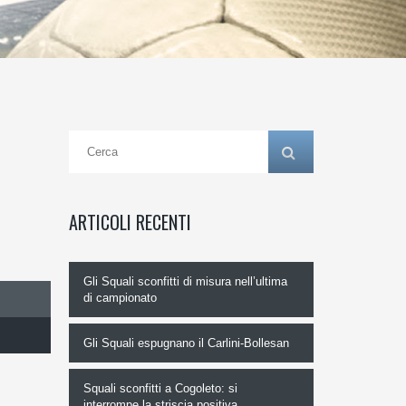
ARTICOLI RECENTI
Gli Squali sconfitti di misura nell’ultima
di campionato
Gli Squali espugnano il Carlini-Bollesan
Squali sconfitti a Cogoleto: si
interrompe la striscia positiva