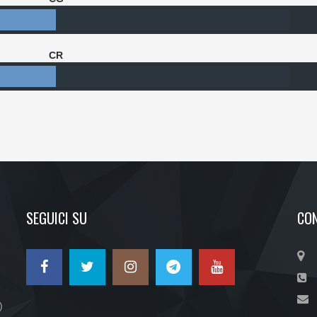
CR
SEGUICI SU
CON
)