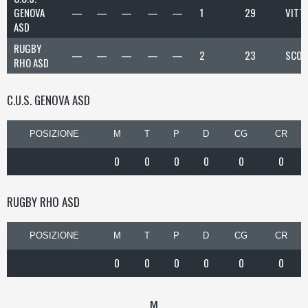
GENOVA
—
—
—
—
—
1
29
VITT
ASD
RUGBY
—
—
—
—
—
2
23
SCON
RHO ASD
C.U.S. GENOVA ASD
POSIZIONE
M
T
P
D
CG
CR
0
0
0
0
0
0
RUGBY RHO ASD
POSIZIONE
M
T
P
D
CG
CR
0
0
0
0
0
0
M