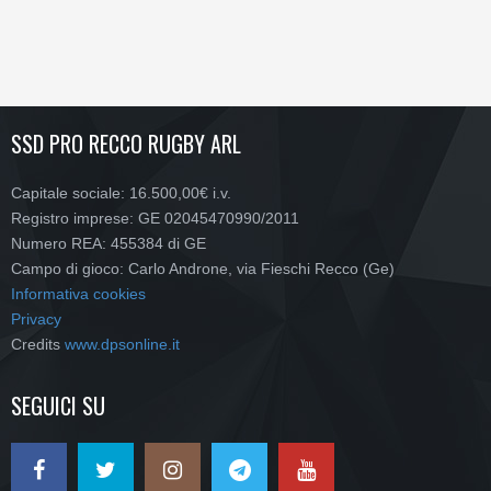
SSD PRO RECCO RUGBY ARL
Capitale sociale: 16.500,00€ i.v.
Registro imprese: GE 02045470990/2011
Numero REA: 455384 di GE
Campo di gioco: Carlo Androne, via Fieschi Recco (Ge)
Informativa cookies
Privacy
Credits
www.dpsonline.it
SEGUICI SU