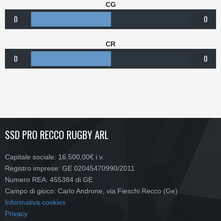
CG
0
0
CR
0
0
SSD PRO RECCO RUGBY ARL
Capitale sociale: 16.500,00€ i.v.
Registro imprese: GE 02045470990/2011
Numero REA: 455384 di GE
Campo di gioco: Carlo Androne, via Fieschi Recco (Ge)
Informativa cookies
Privacy