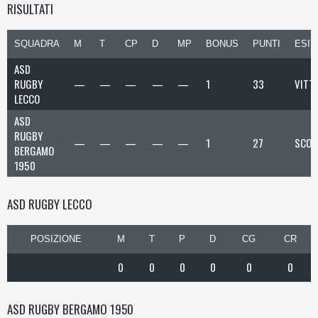
RISULTATI
SQUADRA
M
T
CP
D
MP
BONUS
PUNTI
ESIT
ASD
RUGBY
—
—
—
—
—
1
33
VITT
LECCO
ASD
RUGBY
—
—
—
—
—
1
27
SCON
BERGAMO
1950
ASD RUGBY LECCO
POSIZIONE
M
T
P
D
CG
CR
0
0
0
0
0
0
ASD RUGBY BERGAMO 1950