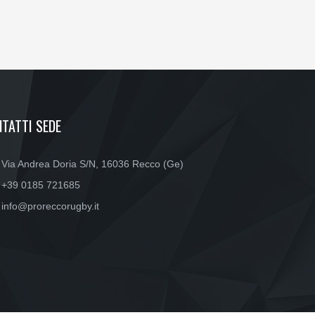
TATTI SEDE
Via Andrea Doria S/N, 16036 Recco (Ge)
+39 0185 721685
info@proreccorugby.it