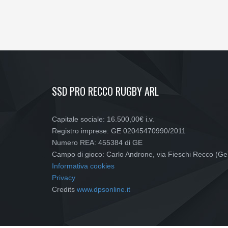
SSD PRO RECCO RUGBY ARL
Capitale sociale: 16.500,00€ i.v.
Registro imprese: GE 02045470990/2011
Numero REA: 455384 di GE
Campo di gioco: Carlo Androne, via Fieschi Recco (Ge
Informativa cookies
Privacy
Credits
www.dpsonline.it