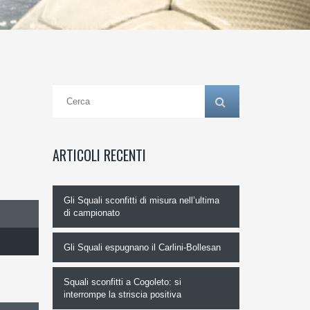
ARTICOLI RECENTI
Gli Squali sconfitti di misura nell’ultima
di campionato
Gli Squali espugnano il Carlini-Bollesan
Squali sconfitti a Cogoleto: si
interrompe la striscia positiva