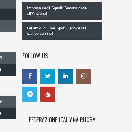
Impresa degli Squali: Savona cade
all’Androne!
Gli amici di Free Sport Genova sul
campo con noi!
FOLLOW US
R
0
R
0
FEDERAZIONE ITALIANA RUGBY