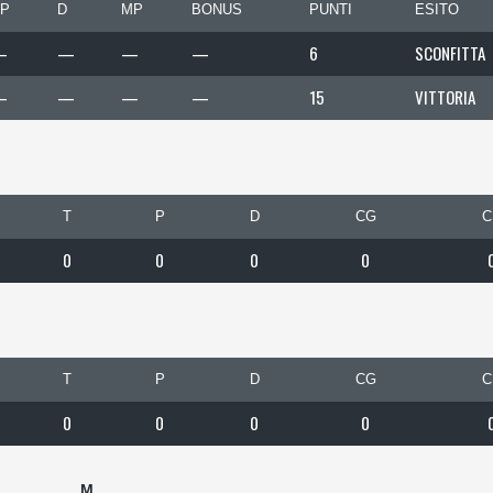
P
D
MP
BONUS
PUNTI
ESITO
—
—
—
—
6
SCONFITTA
—
—
—
—
15
VITTORIA
T
P
D
CG
C
0
0
0
0
T
P
D
CG
C
0
0
0
0
M