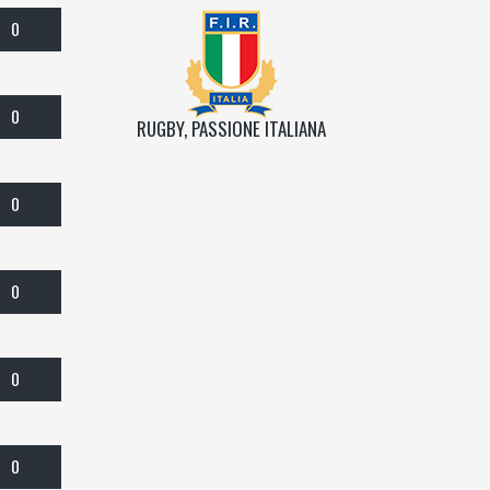
0
0
RUGBY, PASSIONE ITALIANA
0
0
0
0