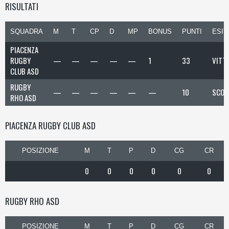
RISULTATI
SQUADRA
M
T
CP
D
MP
BONUS
PUNTI
ESIT
PIACENZA
RUGBY
—
—
—
—
—
1
33
VITT
CLUB ASD
RUGBY
—
—
—
—
—
—
10
SCON
RHO ASD
PIACENZA RUGBY CLUB ASD
POSIZIONE
M
T
P
D
CG
CR
0
0
0
0
0
0
RUGBY RHO ASD
POSIZIONE
M
T
P
D
CG
CR