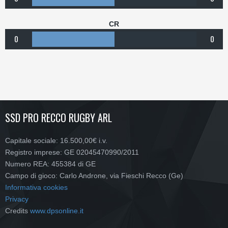
CR
0
0
SSD PRO RECCO RUGBY ARL
Capitale sociale: 16.500,00€ i.v.
Registro imprese: GE 02045470990/2011
Numero REA: 455384 di GE
Campo di gioco: Carlo Androne, via Fieschi Recco (Ge)
Informativa cookies
Privacy
Credits
www.dpsonline.it