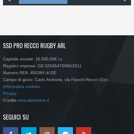
SSD PRO RECCO RUGBY ARL
Capitale sociale: 16.500,00€ i.v.
Registro imprese: GE 02045470990/2011
Numero REA: 455384 di GE
Campo di gioco: Carlo Androne, via Fieschi Recco (Ge)
Informativa cookies
Privacy
Credits
www.dpsonline.it
SEGUICI SU