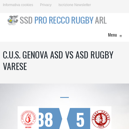
Informativa cookies
Privacy
Iscrizione Newsletter
Menu
≡
C.U.S. GENOVA ASD VS ASD RUGBY
VARESE
38
5