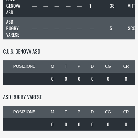
GENOVA
—
—
—
—
—
1
38
VITT
ASD
ASD
RUGBY
—
—
—
—
—
—
5
SCON
VARESE
C.U.S. GENOVA ASD
POSIZIONE
M
T
P
D
CG
CR
0
0
0
0
0
0
ASD RUGBY VARESE
POSIZIONE
M
T
P
D
CG
CR
0
0
0
0
0
0