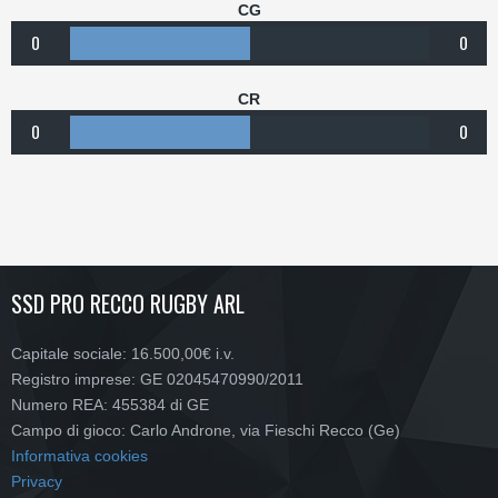
CG
0
0
CR
0
0
SSD PRO RECCO RUGBY ARL
Capitale sociale: 16.500,00€ i.v.
Registro imprese: GE 02045470990/2011
Numero REA: 455384 di GE
Campo di gioco: Carlo Androne, via Fieschi Recco (Ge)
Informativa cookies
Privacy