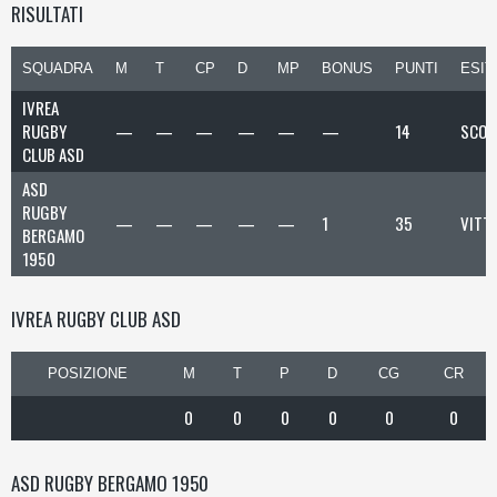
RISULTATI
SQUADRA
M
T
CP
D
MP
BONUS
PUNTI
ESIT
IVREA
RUGBY
—
—
—
—
—
—
14
SCON
CLUB ASD
ASD
RUGBY
—
—
—
—
—
1
35
VITT
BERGAMO
1950
IVREA RUGBY CLUB ASD
POSIZIONE
M
T
P
D
CG
CR
0
0
0
0
0
0
ASD RUGBY BERGAMO 1950