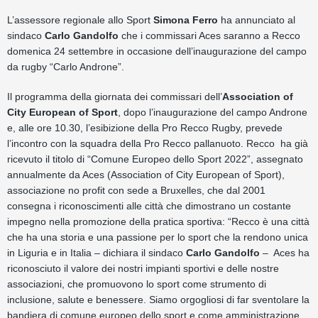
L’assessore regionale allo Sport
Simona Ferro
ha annunciato al
sindaco
Carlo Gandolfo
che i commissari Aces saranno a Recco
domenica 24 settembre in occasione dell’inaugurazione del campo
da rugby “Carlo Androne”.
Il programma della giornata dei commissari dell’
Association of
City European of Sport
, dopo l’inaugurazione del campo Androne
e, alle ore 10.30, l’esibizione della Pro Recco Rugby, prevede
l’incontro con la squadra della Pro Recco pallanuoto. Recco ha già
ricevuto il titolo di “Comune Europeo dello Sport 2022”, assegnato
annualmente da Aces (Association of City European of Sport),
associazione no profit con sede a Bruxelles, che dal 2001
consegna i riconoscimenti alle città che dimostrano un costante
impegno nella promozione della pratica sportiva: “Recco è una città
che ha una storia e una passione per lo sport che la rendono unica
in Liguria e in Italia – dichiara il sindaco
Carlo Gandolfo
– Aces ha
riconosciuto il valore dei nostri impianti sportivi e delle nostre
associazioni, che promuovono lo sport come strumento di
inclusione, salute e benessere. Siamo orgogliosi di far sventolare la
bandiera di comune europeo dello sport e come amministrazione