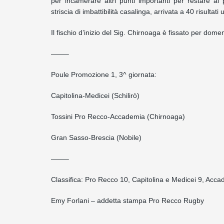
per incamerare altri punti importanti per restare ai p
striscia di imbattibilità casalinga, arrivata a 40 risultati
Il fischio d’inizio del Sig. Chirnoaga è fissato per dome
——–
Poule Promozione 1, 3^ giornata:
Capitolina-Medicei (Schilirò)
Tossini Pro Recco-Accademia (Chirnoaga)
Gran Sasso-Brescia (Nobile)
——–
Classifica: Pro Recco 10, Capitolina e Medicei 9, Acc
Emy Forlani – addetta stampa Pro Recco Rugby