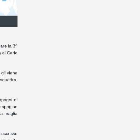
are la 3^
 al Carlo
 gli viene
 squadra,
mpagni di
compagine
la maglia
 successo