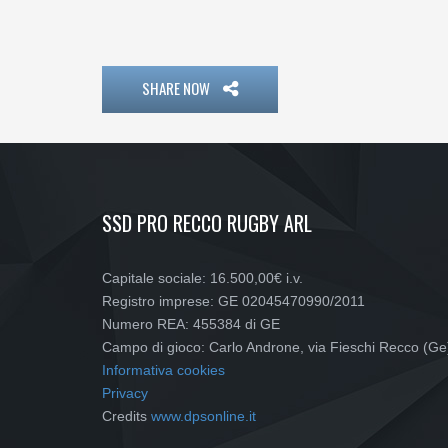
SHARE NOW
SSD PRO RECCO RUGBY ARL
Capitale sociale: 16.500,00€ i.v.
Registro imprese: GE 02045470990/2011
Numero REA: 455384 di GE
Campo di gioco: Carlo Androne, via Fieschi Recco (Ge
Informativa cookies
Privacy
Credits
www.dpsonline.it