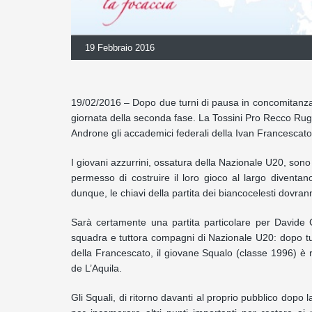
19 Febbraio 2016
19/02/2016 – Dopo due turni di pausa in concomitanza c
giornata della seconda fase. La Tossini Pro Recco Rugb
Androne gli accademici federali della Ivan Francescato
I giovani azzurrini, ossatura della Nazionale U20, sono 
permesso di costruire il loro gioco al largo diventa
dunque, le chiavi della partita dei biancocelesti dovranno
Sarà certamente una partita particolare per Davide C
squadra e tuttora compagni di Nazionale U20: dopo tu
della Francescato, il giovane Squalo (classe 1996) è r
de L’Aquila.
Gli Squali, di ritorno davanti al proprio pubblico dopo