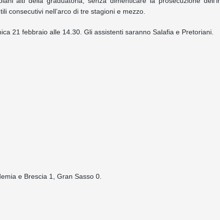
iani alti della graduatoria, senza dimenticare la prosecuzione dell’in
 utili consecutivi nell’arco di tre stagioni e mezzo.
nica 21 febbraio alle 14.30. Gli assistenti saranno Salafia e Pretoriani.
ademia e Brescia 1, Gran Sasso 0.