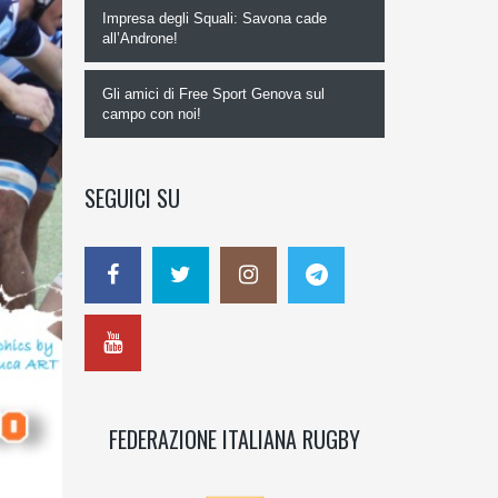
Impresa degli Squali: Savona cade
all’Androne!
Gli amici di Free Sport Genova sul
campo con noi!
SEGUICI SU
FEDERAZIONE ITALIANA RUGBY