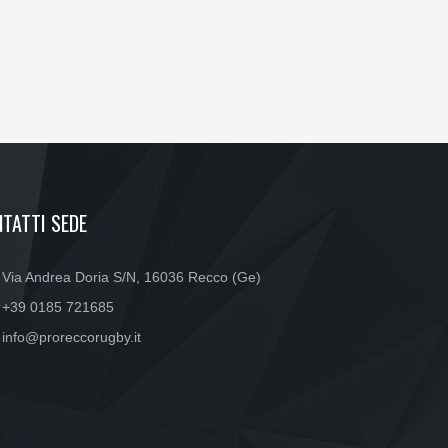
TATTI SEDE
Via Andrea Doria S/N, 16036 Recco (Ge)
+39 0185 721685
info@proreccorugby.it