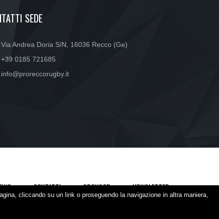
TATTI SEDE
Via Andrea Doria S/N, 16036 Recco (Ge)
+39 0185 721685
info@proreccorugby.it
EWS
CONTATTI
SPONSOR
NEWSLETTER
agina, cliccando su un link o proseguendo la navigazione in altra maniera,