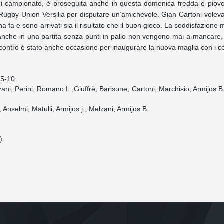
a di campionato, è proseguita anche in questa domenica fredda e piovo
Rugby Union Versilia per disputare un’amichevole. Gian Cartoni voleva
a fa e sono arrivati sia il risultato che il buon gioco. La soddisfazione
 anche in una partita senza punti in palio non vengono mai a mancare,
incontro è stato anche occasione per inaugurare la nuova maglia con i co
65-10.
ni, Perini, Romano L.,Giuffrè, Barisone, Cartoni, Marchisio, Armijos B.
Anselmi, Matulli, Armijos j., Melzani, Armijos B.
)