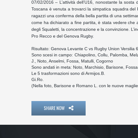
07/02/2016 – L’attività dell’U16, nonostante la sost
Toscana è venuta a trovarci la simpatica squadra del 
ragazzi una conferma della bella partita di una settiman
come ha dichiarato a fine partita, è stata vedere che
degli Squaletti, la concentrazione e la convinzione. L’
Pro Recco e del Genova Rugby.
Risultato: Genova Levante C vs Rugby Union Versilia 
Sono scesi in campo: Chiapolino, Collu, Palomba, Melza
J., Noto, Anselmi, Fossa, Matulli, Cogorno
Sono andati in meta: Noto, Marchisio, Barisone, Fossa, 
Le 5 trasformazioni sono di Armijos.B.
Gi.Ro.
(Nella foto, Barisone e Romano L. con le nuove maglie
SHARE NOW