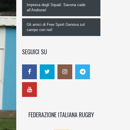
Impresa degli Squali: Savona cade
all’Androne!
Gli amici di Free Sport Genova sul
campo con noi!
SEGUICI SU
FEDERAZIONE ITALIANA RUGBY