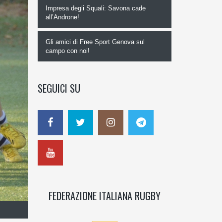
Impresa degli Squali: Savona cade
all’Androne!
Gli amici di Free Sport Genova sul
campo con noi!
SEGUICI SU
FEDERAZIONE ITALIANA RUGBY