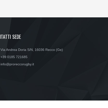
TATTI SEDE
Via Andrea Doria S/N, 16036 Recco (Ge)
+39 0185 721685
info@proreccorugby.it