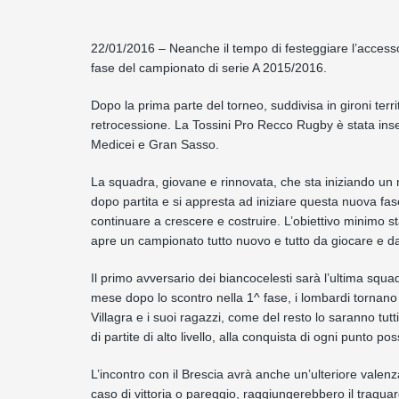
22/01/2016 – Neanche il tempo di festeggiare l’accesso
fase del campionato di serie A 2015/2016.
Dopo la prima parte del torneo, suddivisa in gironi terr
retrocessione. La Tossini Pro Recco Rugby è stata inse
Medicei e Gran Sasso.
La squadra, giovane e rinnovata, che sta iniziando un nu
dopo partita e si appresta ad iniziare questa nuova fase
continuare a crescere e costruire. L’obiettivo minimo s
apre un campionato tutto nuovo e tutto da giocare e da
Il primo avversario dei biancocelesti sarà l’ultima squa
mese dopo lo scontro nella 1^ fase, i lombardi tornano 
Villagra e i suoi ragazzi, come del resto lo saranno tutti 
di partite di alto livello, alla conquista di ogni punto p
L’incontro con il Brescia avrà anche un’ulteriore valen
caso di vittoria o pareggio, raggiungerebbero il traguardo