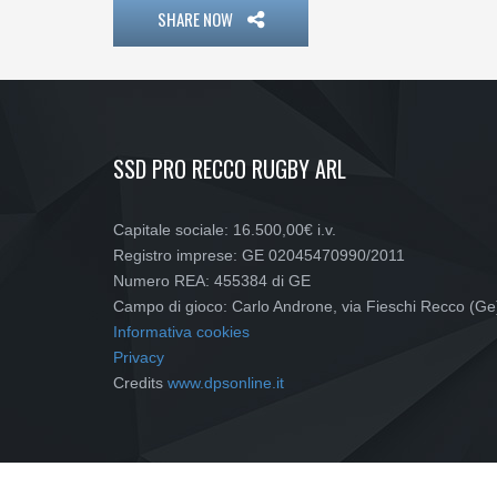
SHARE NOW
SSD PRO RECCO RUGBY ARL
Capitale sociale: 16.500,00€ i.v.
Registro imprese: GE 02045470990/2011
Numero REA: 455384 di GE
Campo di gioco: Carlo Androne, via Fieschi Recco (Ge
Informativa cookies
Privacy
Credits
www.dpsonline.it