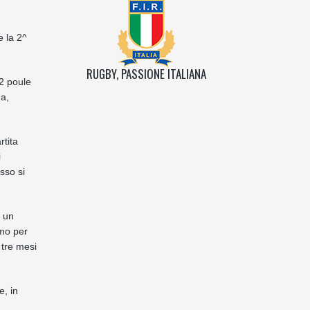
e la 2^
RUGBY, PASSIONE ITALIANA
 2 poule
na,
rtita
i
sso si
i un
imo per
i tre mesi
e, in