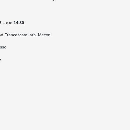
6 – ore 14.30
an Francescato, arb. Meconi
usso
e