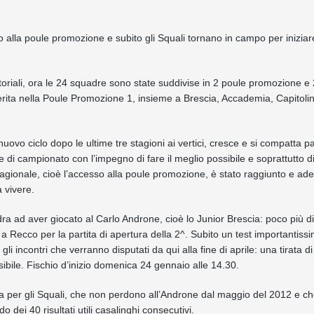
 alla poule promozione e subito gli Squali tornano in campo per iniziar
itoriali, ora le 24 squadre sono state suddivise in 2 poule promozione e
rita nella Poule Promozione 1, insieme a Brescia, Accademia, Capitoli
ovo ciclo dopo le ultime tre stagioni ai vertici, cresce e si compatta pa
 di campionato con l’impegno di fare il meglio possibile e soprattutto d
tagionale, cioè l’accesso alla poule promozione, è stato raggiunto e ade
 vivere.
dra ad aver giocato al Carlo Androne, cioè lo Junior Brescia: poco più d
a Recco per la partita di apertura della 2^. Subito un test importantiss
gli incontri che verranno disputati da qui alla fine di aprile: una tirata d
ossibile. Fischio d’inizio domenica 24 gennaio alle 14.30.
za per gli Squali, che non perdono all’Androne dal maggio del 2012 e ch
 dei 40 risultati utili casalinghi consecutivi.