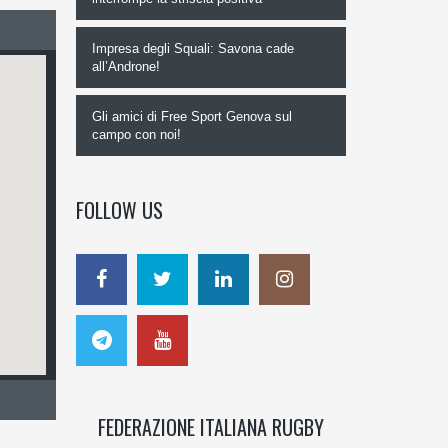
Impresa degli Squali: Savona cade
all’Androne!
Gli amici di Free Sport Genova sul
campo con noi!
FOLLOW US
FEDERAZIONE ITALIANA RUGBY