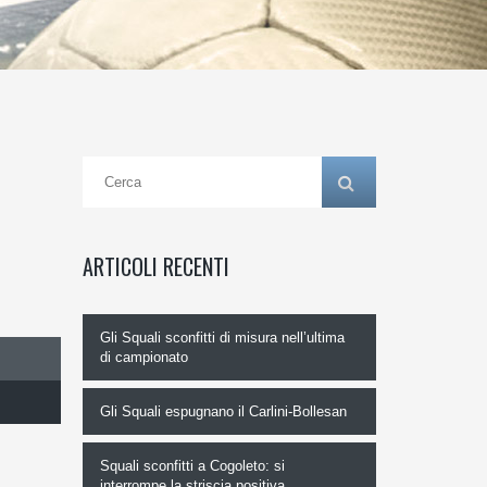
ARTICOLI RECENTI
Gli Squali sconfitti di misura nell’ultima
di campionato
Gli Squali espugnano il Carlini-Bollesan
Squali sconfitti a Cogoleto: si
interrompe la striscia positiva