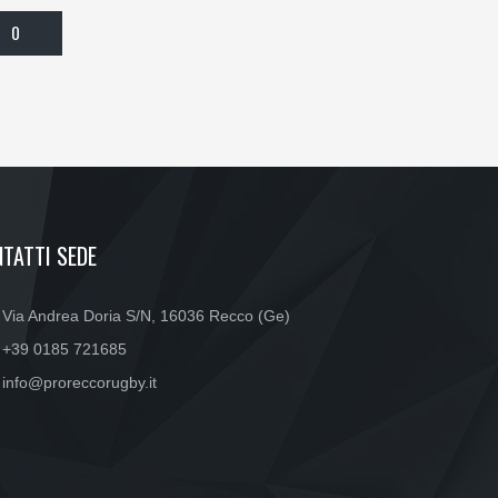
0
TATTI SEDE
Via Andrea Doria S/N, 16036 Recco (Ge)
+39 0185 721685
info@proreccorugby.it