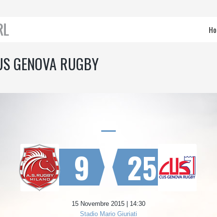
Ho
US GENOVA RUGBY
9
25
15 Novembre 2015 | 14:30
Stadio Mario Giuriati