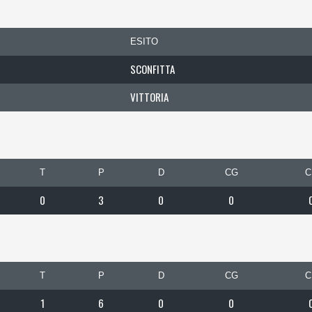
ESITO
SCONFITTA
VITTORIA
T
P
D
CG
C
0
3
0
0
T
P
D
CG
C
1
6
0
0