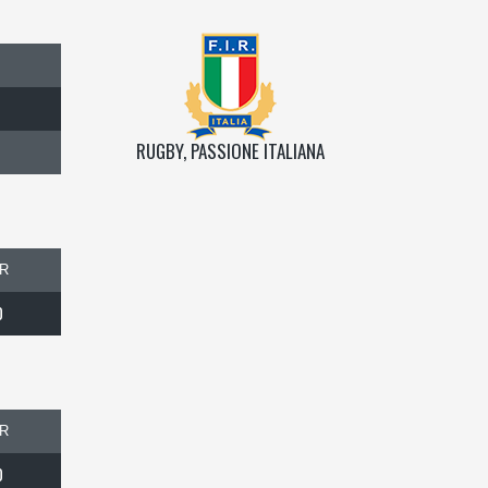
RUGBY, PASSIONE ITALIANA
R
0
R
0