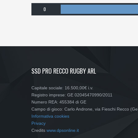
0
SSD PRO RECCO RUGBY ARL
Capitale sociale: 16.500,00€ i.v.
Registro imprese: GE 02045470990/2011
Numero REA: 455384 di GE
Campo di gioco: Carlo Androne, via Fieschi Recco (Ge
Informativa cookies
Privacy
Credits
www.dpsonline.it